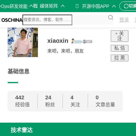
媒体矩阵
vOps研发效能
开源中国APP
切
登录
+ 关
注
xiaoxin
私 信
来吧，来吧，朋友
拉 黑
基础信息
442
24
4
0
经验值
粉丝
关注
文章总量
技术雷达