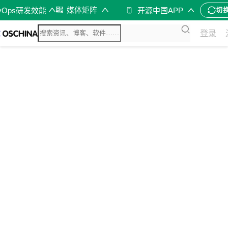
媒体矩阵
vOps研发效能
开源中国APP
切
登录