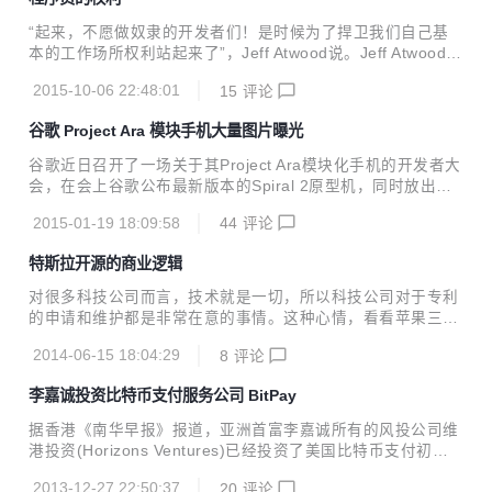
宣布将200多万元门票收入，以及原计划成立Smartisan公益
基金近100万元，全部捐赠给OpenSSL基金会和OpenBSD基
“起来，不愿做奴隶的开发者们！是时候为了捍卫我们自己基
金会。而此前OpenBSD基金会已发布公告，称收到来自锤子
本的工作场所权利站起来了”，Jeff Atwood说。Jeff Atwood，
科技捐赠的CDN$ 280000(加币，折合约140万元人民币)。
Stack Overflow Coding Horror fame的联合创始人，执笔了
将发布会门票捐给开源公益组织是锤子科技创立以来的传...
2015-10-06 22:48:01
15
评论
第一份程序员权利法案。 这真是令人难以置信，一家公司一方
面愿意支付开发人员高额的薪水，另一方面却用糟糕的工作条
谷歌 Project Ara 模块手机大量图片曝光
件、廉价易令人发狂的硬件削弱了他们的战斗力。企业究竟是
几个意思？这居然还是一种很普遍的现象！ 我建议设立程序员
谷歌近日召开了一场关于其Project Ara模块化手机的开发者大
的权利法案，是想通过防止企业拒绝程序员成功所需的基础要
会，在会上谷歌公布最新版本的Spiral 2原型机，同时放出了
求来保障程序员的权利。 1.每个程序员都应该有两个显示器
大量的产品概念图，展示了Ara原型机的骨架和模块的组合，
随着液晶显示器价格的崩溃和双输出显卡的普及，除非你...
2015-01-19 18:09:58
44
评论
显示了其可能蕴含的潜力。 可以看到很多模块可以在骨架上自
由组合，用户也可以用图片照片等自定义模块的外观。让我们
特斯拉开源的商业逻辑
来观赏下外媒收集的海量Project Ara手机的图片吧。 相信不
久的将来，我们就可以对别人说：哥们，把你手机CPU借我用
对很多科技公司而言，技术就是一切，所以科技公司对于专利
下，我跑个分。
的申请和维护都是非常在意的事情。这种心情，看看苹果三星
几乎遍布全球的专利大战，就能略知一二。但是现在，正在火
2014-06-15 18:04:29
8
评论
爆兴头上的电动汽车厂商特斯拉宣布：将免费公开其所有专
利。 虽然互联网的精神是“自由、平等、开放、分享”，但是特
李嘉诚投资比特币支付服务公司 BitPay
斯拉也太大方了吧。事实上，特斯拉的这种决定除了践行互联
网的伟大精神外，还有另一方面的考量，那就是定义电动汽车
据香港《南华早报》报道，亚洲首富李嘉诚所有的风投公司维
市场的未来的野心。 开放专利表面上看，是让竞争对手占了便
港投资(Horizons Ventures)已经投资了美国比特币支付初创
宜，然而此举却无形中提高了Tesla技术的普适性，使得它在
公司BitPay，但投资数额未披露。 李嘉诚的这一投资实际上绕
未来标准制定中抢占了有利的地位——如此看来，国内的BAT
2013-12-27 22:50:37
20
评论