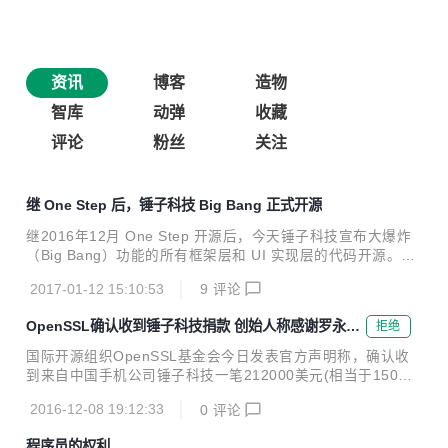
资讯
博客
造物
智库
动弹
收藏
评论
粉丝
关注
继 One Step 后，锤子科技 Big Bang 正式开源
继2016年12月 One Step 开源后，今天锤子科技宣布大爆炸
（Big Bang）功能的所有框架层和 UI 实现层的代码开源。锤
子科技将 Big Bang 和 One Step 放在了同一个项目库内。 什
2017-01-12 15:10:53
9
评论
么是大爆炸（Big Bang）？ 用拇指大面积按压屏幕中的文
字，Big Bang 会将你按住的那一段文字全部“炸”开并且按照语
OpenSSL确认收到锤子科技捐款 创始人称感谢罗永浩
拒绝
义智能拆分成易于选取的独立的字和词，由你随心所欲地选
和锤友
择，并可直接搜索、分享和复制。Big Bang 开创性地解决了
国际开源组织OpenSSL基金会今日发表官方声明称，确认收
在手机这样的小屏幕上难于处理文字的弊端。 Big Bang 涉及
到来自中国手机公司锤子科技一笔212000美元(相当于150万
的工程列表： frameworks_base packages_apps_BigBan...
人民币)的捐款。今年10月18日，锤子科技M系列新品发布会
2016-12-08 19:12:33
0
评论
上，创始人罗永浩曾表示将发布会门票收入捐给开源组织。 今
年10月18日，锤子科技CEO罗永浩在锤子M1产品发布会上，
程序员的权利