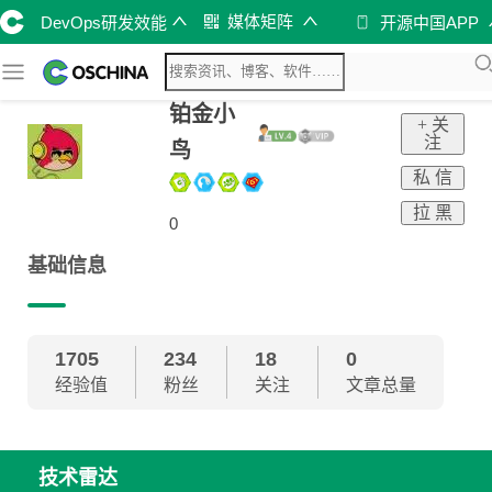
媒体矩阵
DevOps研发效能
开源中国APP
铂金小
+ 关
注
鸟
私 信
拉 黑
0
基础信息
1705
234
18
0
经验值
粉丝
关注
文章总量
技术雷达