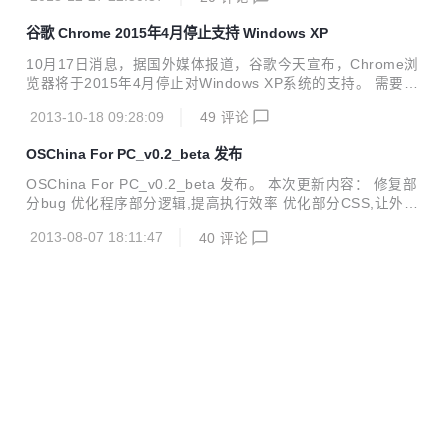
开了具有争议的比特币本身，而选择了投资为比特币使用者提
大战的段位，实在是太低了，BAT和Tesla之间，...
供服务的公司。 这个主意来自美国知名资产管理公司景顺集团
谷歌 Chrome 2015年4月停止支持 Windows XP
（Invesco）的香港首席经济学家约翰·格林伍德（John Gree
nwood），他曾经参与设计了香港的汇率制度。格林伍德打了
10月17日消息，据国外媒体报道，谷歌今天宣布，Chrome浏
一个比方：在淘金热中，镐和铁锹供应商会赚钱。“在外围投
览器将于2015年4月停止对Windows XP系统的支持。 需要指
资。”格林伍德说。 维港投资的发言人表示，该集团将不会对
出的是，停止支持意味着，届时谷歌将不再为Windows XP操
投资的细节发表评论。 BitPay公司的一位发言人称：“有包括
2013-10-18 09:28:09
49
评论
作系统上运行的Chrome浏览器提供任何更新和安全补丁方面
维...
的服务，并不意味着Chrome将不兼容Windows XP。 不过，
OSChina For PC_v0.2_beta 发布
微软此前宣布，公司将于2014年4月8日停止对Windows XP支
持。谷歌选择让Chrome支持Windows XP更久一些，应该是
OSChina For PC_v0.2_beta 发布。 本次更新内容： 修复部
基于有很多用户在使用Windows XP的考虑。
分bug 优化程序部分逻辑,提高执行效率 优化部分CSS,让外观
更养眼 新增消息提醒功能,只要你挂着客户端,有人at你或留
2013-08-07 18:11:47
40
评论
言、评论什么的,你都能第一时间掌握。 新增新闻资讯功能,包
括 “最新资讯,最新博客,推荐阅读” OK,终于凑够5条，不容
美裁定苹果部分产品侵犯三星专利 iPhone4遭禁
易。 注： 目前客户端中的连接都是调用系统浏览器打开的，
后面会慢慢的就在程序中打开。 新闻资讯中如果这条新闻是来
中新网6月5日电 据外媒报道，美国国际贸易委员会(ITC)周二
自osc的翻译模块的，点击会跳到404页面，这是因为通过osc
裁定苹果公司产品侵犯了三星电子专利权，该委员会同时做出
的api,目前无法获取到 某些文章的 url,要通过 news_detail接
对部分苹果产品的进口禁令，但苹果公司最新产品iPhone 5与
口才能获取内容,但目前是在...
2013-06-05 15:24:27
15
评论
第四代iPad未受影响。 据了解，被禁止进入美国市场的产
品，包括适用于美国电话电报公司(AT&T)网络的iPhone和iPa
谷歌眼镜开箱视频曝光：附送遮阳镜
d设备，例如iPhone 4、iPhone 3GS、iPad 3G、iPad 2 3G
以及iPad 3。这些产品面市都已超过1年时间，但销售情况仍
谷歌眼镜开箱组图 谷歌眼镜开箱组图 谷歌眼镜开箱组图 谷歌
然很好。 据悉，美国总统奥巴马将在60天内对上述禁令进行
眼镜开箱组图 谷歌眼镜开箱组图 谷歌眼镜的发货确认函。它