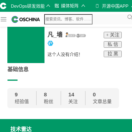
媒体矩阵
DevOps研发效能
开源中国APP
凡_墙
+ 关注
私 信
拉 黑
这个人没有介绍！
基础信息
9
8
14
0
经验值
粉丝
关注
文章总量
技术雷达