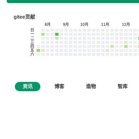
gitee贡献
资讯
博客
造物
智库