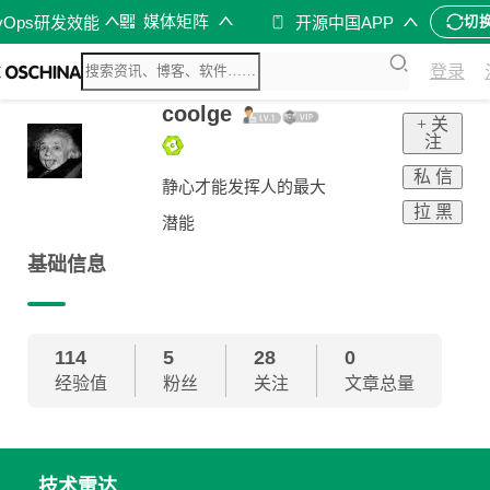
媒体矩阵
vOps研发效能
开源中国APP
切
登录
coolge
+ 关
注
私 信
静心才能发挥人的最大
拉 黑
潜能
基础信息
114
5
28
0
经验值
粉丝
关注
文章总量
技术雷达