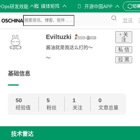
媒体矩阵
vOps研发效能
开源中国APP
切
登录
+ 关
Eviltuzki
注
酱油就是我这么打的～
私 信
～
拉 黑
基础信息
50
5
1
0
经验值
粉丝
关注
文章总量
技术雷达