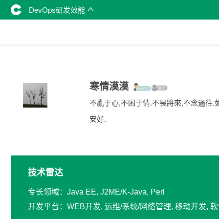
DevOps研发效能
寒情漠漠
不亂于心,不困于情.不畏將來,不念過往.如
安好.
技术雷达
专长领域：Java EE, J2ME/K-Java, Perl
开发平台：WEB开发, 运维/系统/网络管理, 移动开发,