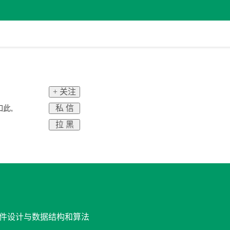
+ 关注
私 信
此,
拉 黑
 软件设计与数据结构和算法