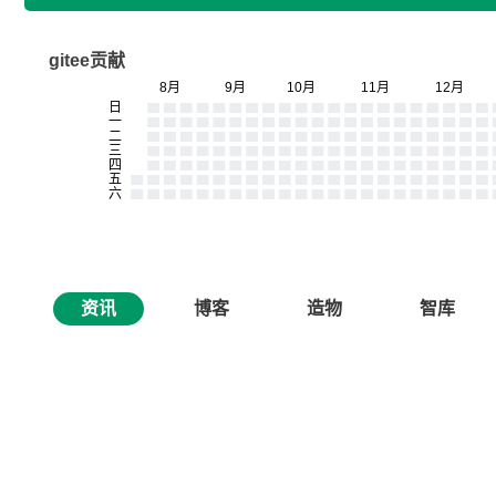
gitee贡献
资讯
博客
造物
智库