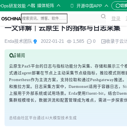
媒体矩阵
vOps研发效能
开源中国APP
切
登录
一文详解｜云原生下的指标与日志采集
Erda技术团队
2022-01-21
1,585
0
收录于
云
云原生PaaS平台的日志与指标功能分为采集、存储和展示三个模块
式通过agent部署在节点上主动采集节点级指标，推拉模式则
Prometheus作为主流方案，支持拉取和通过Pushgateway推送。Erd
和推拉方案。日志采集方案中，Daemonset适用于容器日志，S
上报用于外部系统或试用场景。Erda使用fluent-bit，结合Daem
集群规模增长，数据洪流和配置管理成为难点，需进一步探索
总结由社区平台通过AI大模型技术生成