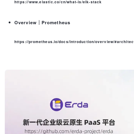
https://www.elastic.co/cn/what-is/elk-stack
Overview｜Prometheus
https://prometheus.io/docs/introduction/overview/#architec