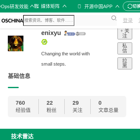
媒体矩阵
vOps研发效能
开源中国APP
切
登录
+ 关
enixyu
注
私
信
Changing the world with
拉
small steps.
黑
基础信息
760
22
29
0
经验值
粉丝
关注
文章总量
技术雷达