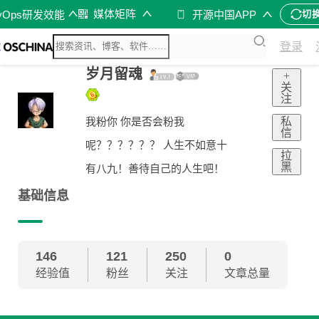
媒体矩阵
vOps研发效能
开源中国APP
切
登录
岁月留魂
+
关
注
私
我粉你 你是否会粉我
信
呢？？？？？？ 人生不如意十
拉
黑
有八九！善待自己的人生吧！
基础信息
146
121
250
0
经验值
粉丝
关注
文章总量