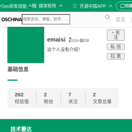
媒体矩阵
vOps研发效能
开源中国APP
切
登录
+ 关
注
emaisi
私 信
这个人没有介绍！
拉 黑
基础信息
262
2
7
2
经验值
粉丝
关注
文章总量
技术雷达