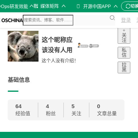
媒体矩阵
vOps研发效能
开源中国APP
切
登录
+
关
这个昵称应
注
该没有人用
私
信
这个人没有介绍！
拉
黑
基础信息
64
4
5
0
经验值
粉丝
关注
文章总量