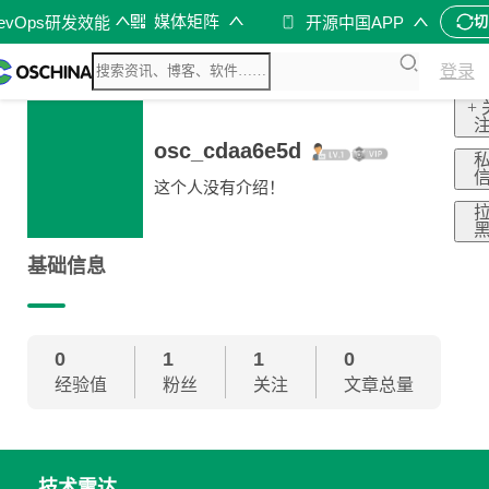
媒体矩阵
evOps研发效能
开源中国APP
切
登录
+ 
osc_cdaa6e5d
这个人没有介绍！
基础信息
0
1
1
0
经验值
粉丝
关注
文章总量
技术雷达