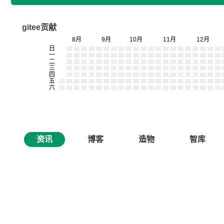
gitee贡献
资讯
博客
造物
智库