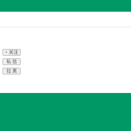
+ 关注
私 信
拉 黑