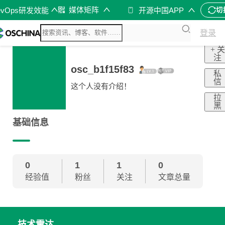
媒体矩阵
evOps研发效能
开源中国APP
切
登录
+ 关
注
osc_b1f15f83
私
信
这个人没有介绍！
拉
黑
基础信息
0
1
1
0
经验值
粉丝
关注
文章总量
技术雷达