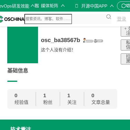
媒体矩阵
evOps研发效能
开源中国APP
切
登录
+ 
osc_ba38567b
这个人没有介绍！
基础信息
0
1
1
0
经验值
粉丝
关注
文章总量
技术雷达