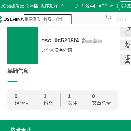
媒体矩阵
evOps研发效能
开源中国APP
切
登录
+ 
注
osc_0c5208f4
私
信
这个人没有介绍！
拉
黑
基础信息
0
1
1
0
经验值
粉丝
关注
文章总量
技术雷达