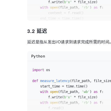
        f.write(
b'x'
 * file_size)

with
open
(file_path, 
'rb'
) 
as
 f:

        content = f.read()

    end_time = time.time()

    duration = end_time - start_time

3.2 延迟
    throughput = file_size * 
2
 / durati
return
 throughput

延迟是指从发出I/O请求到请求完成所需的时间
# 测试文件路径和大小
file_path = 
'test_file.bin'
Python
file_size = 
1024
 * 
1024
 * 
100
# 100MB
# 测量吞吐量
import
 os

print
(
f"Throughput: 
{throughput:
.2
f}
 MB
def
measure_latency
(
file_path, file_siz
    start_time = time.time()

with
open
(file_path, 
'wb'
) 
as
 f:

        f.write(
b'x'
 * file_size)

with
open
(file_path, 
'rb'
) 
as
 f:

        f.read()
