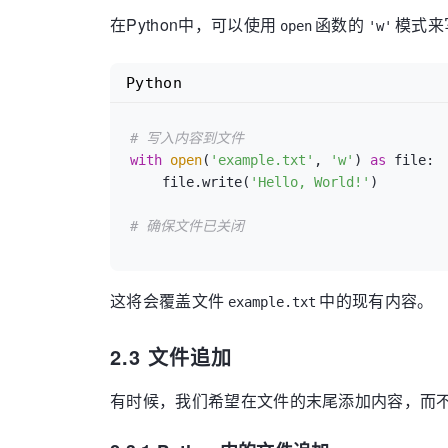
在Python中，可以使用
函数的
模式来
open
'w'
Python
# 写入内容到文件
with
open
(
'example.txt'
, 
'w'
) 
as
 file:

    file.write(
'Hello, World!'
)

# 确保文件已关闭
这将会覆盖文件
中的现有内容。
example.txt
2.3 文件追加
有时候，我们希望在文件的末尾添加内容，而