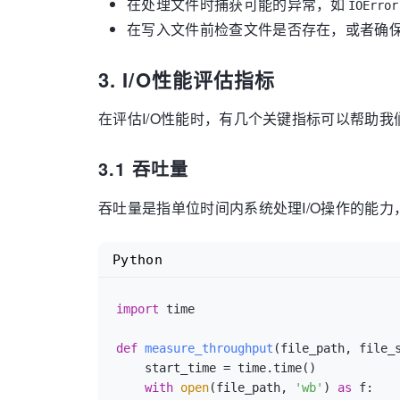
在处理文件时捕获可能的异常，如
IOError
在写入文件前检查文件是否存在，或者确
3. I/O性能评估指标
在评估I/O性能时，有几个关键指标可以帮助
3.1 吞吐量
吞吐量是指单位时间内系统处理I/O操作的能力，
Python
import
 time

def
measure_throughput
(
file_path, file_
    start_time = time.time()

with
open
(file_path, 
'wb'
) 
as
 f:
