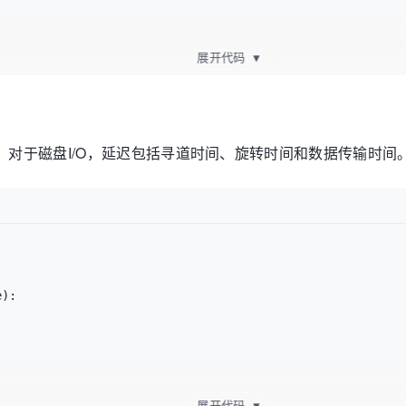
展开代码
▼
on / (
1024
 ** 
2
)  
# MB/s
。对于磁盘I/O，延迟包括寻道时间、旋转时间和数据传输时间
/s"
e
):

展开代码
▼