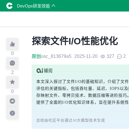
DevOps研发效能
探索文件I/O性能优化
0
原创
osc_813679a5
2025-11-20
327
2
2
本文深入探讨了文件I/O的基础知识，介绍了文件
评估的关键指标，包括吞吐量、延迟、IOPS以
0
存映射文件、零拷贝技术、数据压缩等进阶技巧
提供了全面的I/O优化知识体系，旨在提升系统
总结由社区平台通过AI大模型技术生成