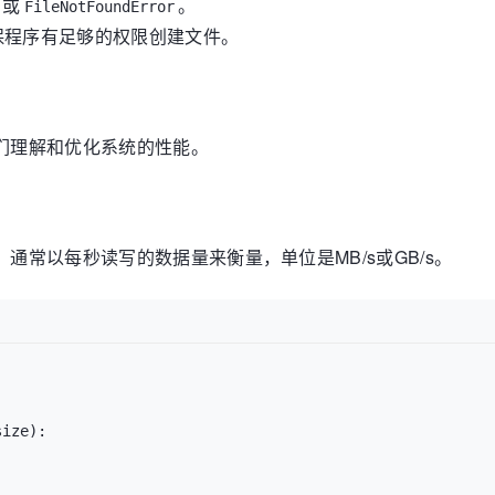
或
。
FileNotFoundError
保程序有足够的权限创建文件。
我们理解和优化系统的性能。
通常以每秒读写的数据量来衡量，单位是MB/s或GB/s。
size
):
