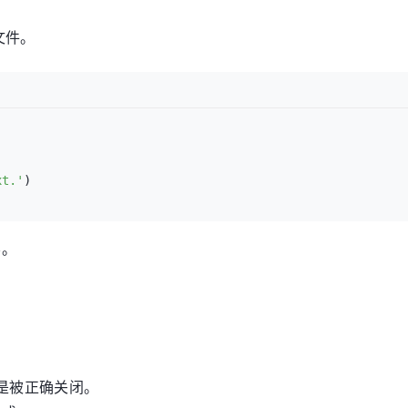
文件。
xt.'
容。
是被正确关闭。