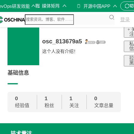
媒体矩阵
evOps研发效能
开源中国APP
切
登录
+ 
osc_813679a5
这个人没有介绍！
基础信息
0
1
1
0
经验值
粉丝
关注
文章总量
技术雷达