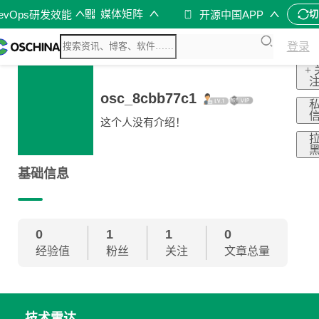
媒体矩阵
evOps研发效能
开源中国APP
切
登录
+ 
osc_8cbb77c1
这个人没有介绍！
基础信息
0
1
1
0
经验值
粉丝
关注
文章总量
技术雷达