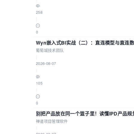
258
|
0
Wyn嵌入式BI实战（二）：直连模型与直连
葡萄城技术团队
|
2026-08-07
|
105
|
0
别把产品放在同一个篮子里！读懂IPD产品规
禅道项目管理软件
|