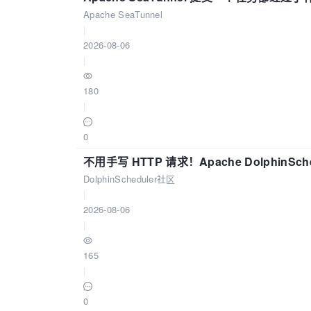
Apache SeaTunnel
|
2026-08-06
|
180
|
0
不用手写 HTTP 请求！Apache DolphinSch
DolphinScheduler社区
|
2026-08-06
|
165
|
0