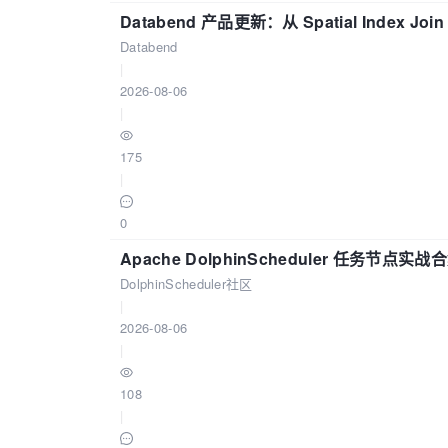
Databend 产品更新：从 Spatial Index Joi
Databend
|
2026-08-06
|
175
|
0
Apache DolphinScheduler 任务节点实
DolphinScheduler社区
|
2026-08-06
|
108
|