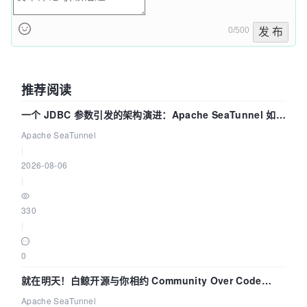
0/500
发 布
推荐阅读
一个 JDBC 参数引发的架构演进：Apache SeaTunnel 如何
解决数据同步中的“定时 Flush”难题
Apache SeaTunnel
|
2026-08-06
|
330
|
0
就在明天！白鲸开源与你相约 Community Over Code
Asia 2026 主题演讲！
Apache SeaTunnel