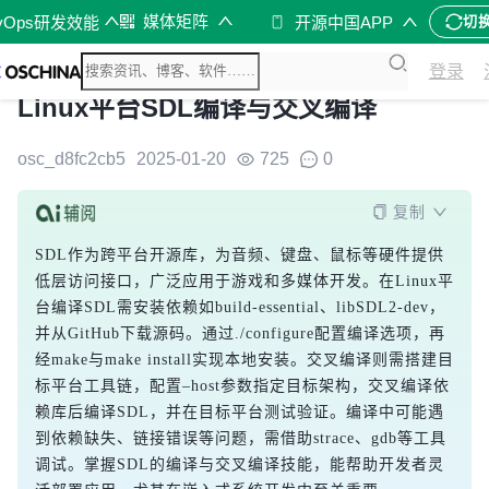
媒体矩阵
vOps研发效能
开源中国APP
切
登录
Linux平台SDL编译与交叉编译
osc_d8fc2cb5
2025-01-20
725
0
复制
SDL作为跨平台开源库，为音频、键盘、鼠标等硬件提供
低层访问接口，广泛应用于游戏和多媒体开发。在Linux平
台编译SDL需安装依赖如build-essential、libSDL2-dev，
并从GitHub下载源码。通过./configure配置编译选项，再
经make与make install实现本地安装。交叉编译则需搭建目
标平台工具链，配置–host参数指定目标架构，交叉编译依
赖库后编译SDL，并在目标平台测试验证。编译中可能遇
到依赖缺失、链接错误等问题，需借助strace、gdb等工具
调试。掌握SDL的编译与交叉编译技能，能帮助开发者灵