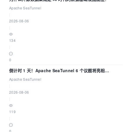
Apache SeaTunnel
|
2026-08-06
|
134
|
0
倒计时 1 天！Apache SeaTunnel 6 个议题将亮相
Community Over Code Asia 2026
Apache SeaTunnel
|
2026-08-06
|
119
|
0