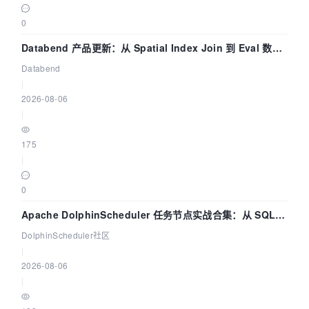
0
Databend 产品更新：从 Spatial Index Join 到 Eval 数据
管道
Databend
|
2026-08-06
|
175
|
0
Apache DolphinScheduler 任务节点实战合集：从 SQL、
DataX 到 Spark、Flink 一次配置全打通
DolphinScheduler社区
|
2026-08-06
|