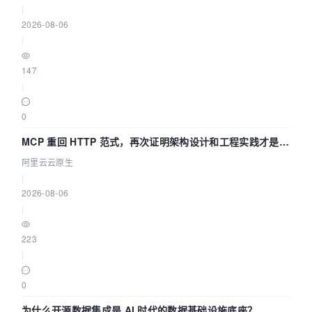
|
2026-08-06
|
147
|
0
MCP 重回 HTTP 范式，再次证明架构设计和工程实践才是稀
缺资源
阿里云云原生
|
2026-08-06
|
223
|
0
为什么开源数据集成是 AI 时代的数据基础设施底座？