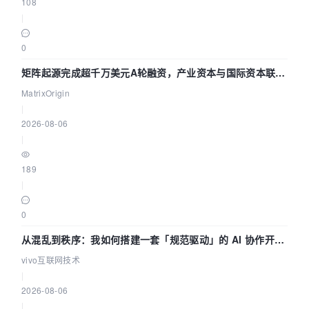
108
|
0
矩阵起源完成超千万美元A轮融资，产业资本与国际资本联手
押注企业级AI基础设施赛道
MatrixOrigin
|
2026-08-06
|
189
|
0
从混乱到秩序：我如何搭建一套「规范驱动」的 AI 协作开发
体系
vivo互联网技术
|
2026-08-06
|