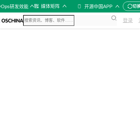
媒体矩阵
vOps研发效能
开源中国APP
切
登录