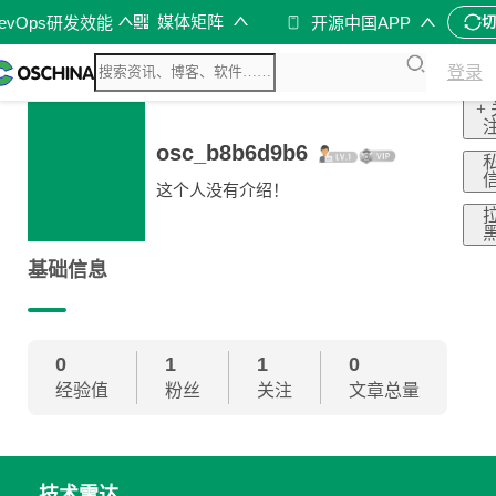
媒体矩阵
evOps研发效能
开源中国APP
登录
+
osc_b8b6d9b6
这个人没有介绍！
基础信息
0
1
1
0
经验值
粉丝
关注
文章总量
技术雷达