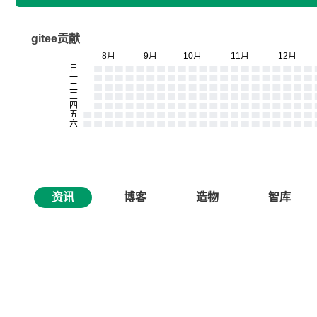
gitee贡献
资讯
博客
造物
智库