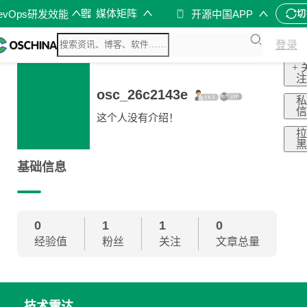
媒体矩阵
evOps研发效能
开源中国APP
切
登录
+ 
osc_26c2143e
这个人没有介绍！
基础信息
0
1
1
0
经验值
粉丝
关注
文章总量
技术雷达