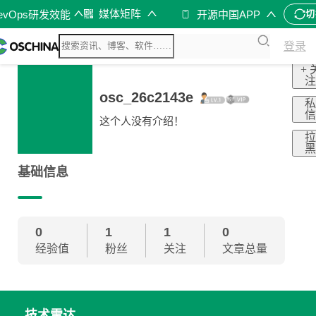
媒体矩阵
evOps研发效能
开源中国APP
切
登录
+ 
osc_26c2143e
这个人没有介绍！
基础信息
0
1
1
0
经验值
粉丝
关注
文章总量
技术雷达