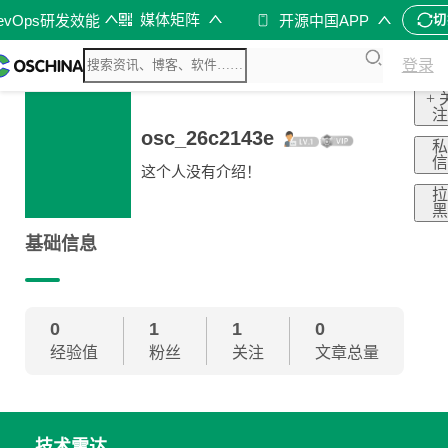
媒体矩阵
evOps研发效能
开源中国APP
切
登录
+ 
osc_26c2143e
这个人没有介绍！
基础信息
0
1
1
0
经验值
粉丝
关注
文章总量
技术雷达