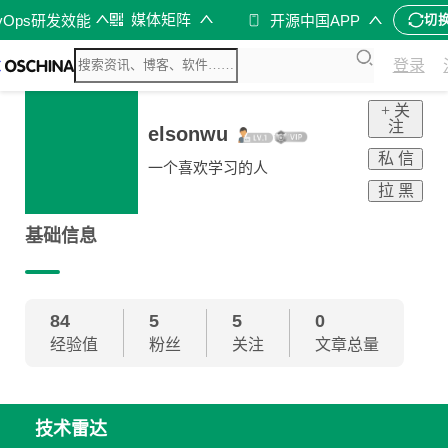
媒体矩阵
vOps研发效能
开源中国APP
切
登录
+ 关
注
elsonwu
私 信
一个喜欢学习的人
拉 黑
基础信息
84
5
5
0
经验值
粉丝
关注
文章总量
技术雷达