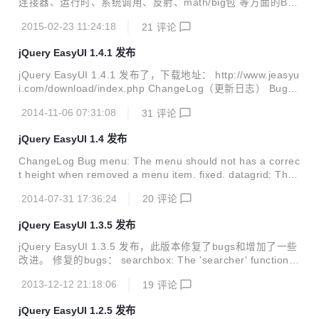
连接器、运行时、系统调用、反射、math/big包 等方面的Bug
修复。详见：Go 1.4.2 milestone on our issue tracker。 下
2015-02-23 11:24:18
21
评论
载地址：http://golang.org/dl/
jQuery EasyUI 1.4.1 发布
jQuery EasyUI 1.4.1 发布了，下载地址： http://www.jeasyu
i.com/download/index.php ChangeLog（更新日志） Bug
（错误） The combogrid has different height than other c
2014-11-06 07:31:08
31
评论
ombo components. fixed.（Combogrid组件与其他Combo组
件高度不一致，已修复。） datagrid: The row element lose
jQuery EasyUI 1.4 发布
s some class style value after calling 'updateRow' metho
d. fixed.（Data...
ChangeLog Bug menu: The menu should not has a correc
t height when removed a menu item. fixed. datagrid: The
'fitColumns' method does not work normally when the dat
2014-07-31 17:36:24
20
评论
arid width is too small. fixed. Improvement The fluid/perce
ntange size is supported now for all easyui components.
jQuery EasyUI 1.3.5 发布
menu: Add 'showItem', ...
jQuery EasyUI 1.3.5 发布，此版本修复了bugs和增加了一些
改进。 修复的bugs： searchbox: The 'searcher' function c
an not offer 'name' parameter value correctly. combo: Th
2013-12-12 21:18:06
19
评论
e 'isValid' method can not return boolean value. combo: C
licking combo will trigger the 'onHidePanel' event of other
jQuery EasyUI 1.2.5 发布
combo components that have hidden drop-...