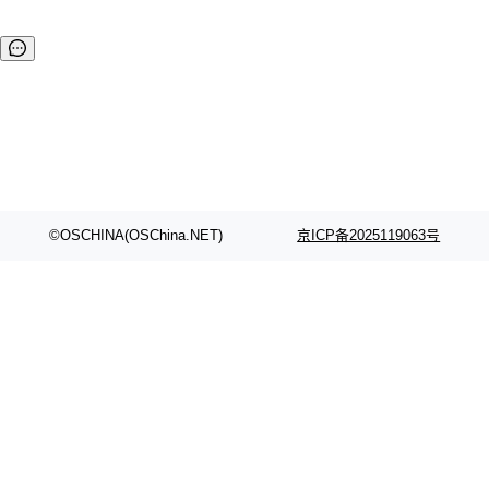
©OSCHINA(OSChina.NET)
京ICP备2025119063号