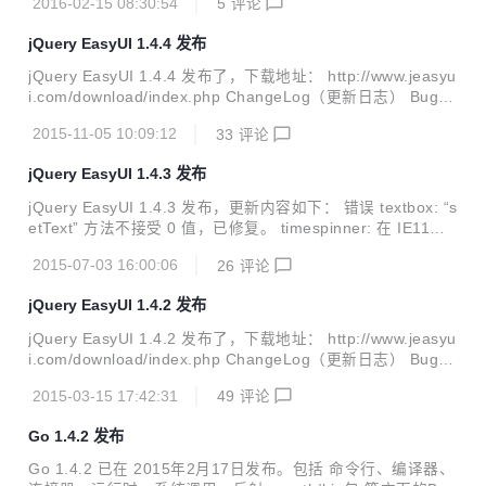
2016-02-15 08:30:54
5
评论
amework.com/news/94/yii-2-0-7-is-released/
jQuery EasyUI 1.4.4 发布
jQuery EasyUI 1.4.4 发布了，下载地址： http://www.jeasyu
i.com/download/index.php ChangeLog（更新日志） Bug
（错误） filebox: The 'clear' and 'reset' methods do not w
2015-11-05 10:09:12
33
评论
ork properly in IE9. fixed.（filebox：“clear”和“reset”方法在
IE9下不正常，已修复。） messager: After calling $.messa
jQuery EasyUI 1.4.3 发布
ger.progress() with no arguments, the $.messager.progre
s...
jQuery EasyUI 1.4.3 发布，更新内容如下： 错误 textbox: “s
etText” 方法不接受 0 值，已修复。 timespinner: 在 IE11
下，单击空 textbox 出错，已修复。 tabs: “update” 方法不能
2015-07-03 16:00:06
26
评论
只更新 panel body，已修复。 改进 combobox: 改进 drop-d
own 面板显示性能。 combogrid: drop-down datagrid 跳转
jQuery EasyUI 1.4.2 发布
到其他页时保持显示的文本内容。 combogrid: “setValue” 和
“setValues” 方法接受键->值对象。 window: 行内 window 遮
jQuery EasyUI 1.4.2 发布了，下载地址： http://www.jeasyu
罩能...
i.com/download/index.php ChangeLog（更新日志） Bug
（错误） treegrid: The column will restore its size to origin
2015-03-15 17:42:31
49
评论
al size after recreating the treegrid. fixed.（TreeGrid：重
新创建TreeGrid后列宽将恢复到原始大小，已修复。） Impro
Go 1.4.2 发布
vement（改进） draggable: Add 'delay' property that allow
s the use...
Go 1.4.2 已在 2015年2月17日发布。包括 命令行、编译器、