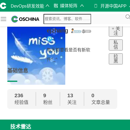
媒体矩阵
DevOps研发效能
开源中国APP
+ 关
ejzhang
注
私
信
每天都要看是否有新软
拉
件^_^
黑
基础信息
236
9
13
0
经验值
粉丝
关注
文章总量
技术雷达