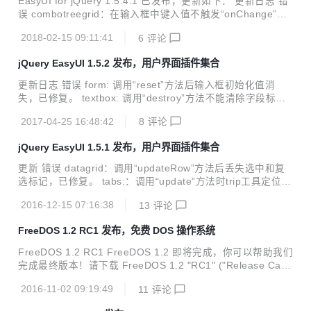
EasyUI for jQuery 1.5.4.1 已发布，更新如下： 更新日志 错
误 combotreegrid：在输入框中键入值不触发“onChange”事
件，已修复。 combobox：在Win10的IE11下单击下拉面板跳
2018-02-15 09:11:41
6
评论
到页面底部，已修复。 datebox：单击“Today”按钮不会触发
“onSelect”事件，已修复。 propertygrid：仅编辑一行时“get
jQuery EasyUI 1.5.2 发布，用户界面插件集合
Changes”方法不工作，已修复。 改进 combo：加入“panelE
vents”属性。 combo：附加缺省的“mousedown”事件句柄。
更新日志 错误 form: 调用“reset”方法后输入框初始化值消
combobox：“setValues”方法可以用来调用初始化显示文本...
失，已修复。 textbox: 调用“destroy”方法不能清除字段标
签，已修复。 datagrid: 在不存在的行上调用“selectRow”方
2017-04-25 16:48:42
8
评论
法导致非预期的记录集，已修复。 改进 datagrid: 在Mac键盘
上支持Ctrl多选。 datagrid: “scrollOnSelect”属性可使用户通
jQuery EasyUI 1.5.1 发布，用户界面插件集合
过选择操作来滚动到指定行。 combotree: 加入“textField”属
性。 combotreegrid: 加入“textField”属性。 pagination: 加
更新 错误 datagrid：调用“updateRow”方法后丢失选中和复
入“showPageInfo”属性。 panel: ...
选标记，已修复。 tabs:：调用“update”方法时trip工具定位错
误，已修复。 window：高度设为“auto”时，移动窗口后设置
2016-12-15 07:16:38
13
评论
会丢失，已修复。 messager：显示进度消息窗口并立即关闭
时发生例外错误，已修复。 form：“clear”方法无法清除comb
FreeDOS 1.2 RC1 发布，免费 DOS 操作系统
obox组件选中的下拉项目中，已修复。 改进 textbox：给text
box加入定制样式时可以使用“cls”属性了。 numberbox：用户
FreeDOS 1.2 RC1 FreeDOS 1.2 即将完成，你可以帮助我们
可以设置意大利货币格式。 combo：加入“multivalue”属性允
完成最终版本！请下载 FreeDOS 1.2 "RC1" ("Release Cand
许用户决定如何提交多个值。 combo...
idate 1") 并进行测试。现在是测试兼容性和最新版本的最佳时
2016-11-02 09:19:49
11
评论
间。请报告任何问题给 freedos-devel 邮件列表。你可以在我
们的 下载页面 或 ibiblio 找到最新版本。 注意：我们认为 Virt