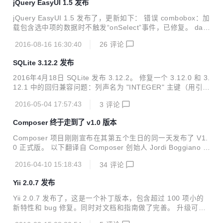
jQuery EasyUI 1.5 发布
ualBox 中的网络问题可能是一个 FreeDOS 配置问题 或 Virtu
alBox 包驱动问题。VMware Fusion 8.1.1 在虚拟机配置好桥
jQuery EasyUI 1.5 发布了，更新如下： 错误 combobox：加
接模式后运行正常。
载包含选中项的数据时不触发“onSelect”事件，已修复。 data
grid：当字段设置空值有时“updateRow”方法不能正常工作，
2016-08-16 16:30:40
26
评论
已修复。 改进 标签（label）可以关联任意形式的字段。 com
bobox：增强下拉项的“select”和“unselect”规则。 combobo
SQLite 3.12.2 发布
x：增加“limitToList”属性限制只能输入列表项中的值。 comb
ogrid：允许用户快速克隆组件。 form：增加“dirty”属性允许
2016年4月18日 SQLite 发布 3.12.2。 修复一个 3.12.0 和 3.
用户仅提交修改的字段。 form：增加“resetDirty”方法。 data
12.1 中的回归兼容问题：列声名为 "INTEGER" 主键（用引号
gri...
括起数据类型关键字）不会被识别为 整形主键，导致数据库文
2016-05-04 17:57:43
3
评论
件不兼容。任务单号 7d7525cb01b68 修复一个 PRAGMA re
verse_unordered_selects 打开时导致 DELETE 操作丢失行
Composer 终于走到了 v1.0 版本
的问题（从 3.9.0 开始出现）。任务单号 a306e56ff68b8fa5
修复一个导致代码生成器结果不正确问题，如果两个或多个 虚
Composer 项目刚刚宣布在其第五个生日的同一天发布了 V1.
表 连接并且在 IN 操作 约束连接的外循环中使用虚表。 修正
0 正式版。 以下翻译自 Composer 创始人 Jordi Boggiano 的
当使用 cache siz...
原文： 五年前的今天，Composer 诞生了。在某些方面，这
2016-04-10 15:18:43
34
评论
感觉就像昨天发生的事，至少它不像过去了五年。但在其他方
面，好像是上辈子的事了，没有一个完整的 PHP 生态系统，
Yii 2.0.7 发布
我的手指几乎都不记得如何编写 PHP 代码了。 在这个版本
中，Composer 安装工具以及执行 composer self-update 指
Yii 2.0.7 发布了，这是一个补丁版本，包含超过 100 项小的
令都会默认安装最新的 Composer 稳定版本。要知道，以前
新特性和 bug 修复。同时对文档和指南做了完善。 升级可阅
可都是 alpha 版本啊，五年了！整整五年 alpha 了！Jordi...
读 UPGRADE.md 文件. 完整改进内容请看： http://www.yiifr