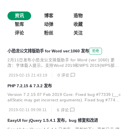
资讯
博客
造物
智库
动弹
收藏
评论
粉丝
关注
小恐龙公文排版助手 for Word ver:1060 发布
拒绝
2月11日发布小恐龙公文排版助手 for Word (ver:1060) 更
改：字体载入提示，支持Word 2019和WPS 2019(WPS部分
兼容)。 新增：下载链接里提供了单exe安装程序，可以避免zi
2019-02-15 21:43:19
0
评论
p包遇到的一些安装问题。 完整更新历史：http://xkonglong.c
om/xkl_wordaddin/ 根据《党政机关公文格式国家标准》(GB/
PHP 7.2.15 & 7.3.2 发布
T 9704—2012)的格式要求，快速设置页面版式、快速设置常
用文字格式、插入常用符号、版记、公文页码。 支持对文字的
Version 7.2.15 07 Feb 2019 Core: Fixed bug #77339 (__c
快速排版，中文首行缩进2字符、删除空白、断句重排等。 支
allStatic may get incorrect arguments). Fixed bug #77494
持对文档盖章、可以在文档同目录下生成pdf文档/ Word97-...
(Disabling class causes segfault on member access). Fixe
2019-02-11 09:08:11
6
评论
d bug #77530 (PHP crashes when parsing `(2)::class`). C
url: Fixed bug #76675 (Segfault with H2 server push). G
EasyUI for jQuery 1.5.4.1 发布，bug 修复和改进
D: Fixed bug #73281 (im...