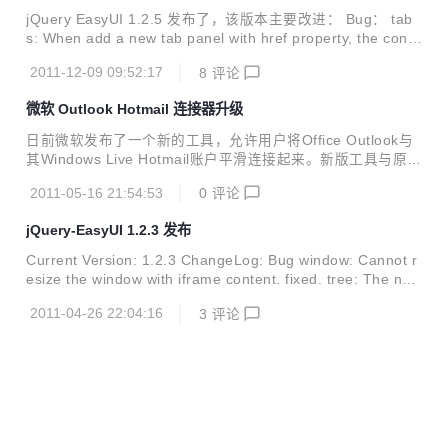
jQuery EasyUI 1.2.5 发布了，该版本主要改进： Bug： tab
s: When add a new tab panel with href property, the conte
nt page is loaded twice. fixed. form: Failed to call 'load' m
2011-12-09 09:52:17
8
评论
ethod to load form input with complex name. fixed. dragg
able: End drag in ie9, the cursor cannot be restored. fixe
微软 Outlook Hotmail 连接器升级
d. 改进： panel: The tools can...
日前微软发布了一个新的工具，允许用户将Office Outlook与
其Windows Live Hotmail账户平滑连接起来。新版工具与原来
相比有了一些综合性的改进。 Microsoft Outlook Hotmail Co
2011-05-16 21:54:53
0
评论
nnector for Outlook 2003, 2007 and 2010 32-bit Microsoft
Outlook Hotmail Connector for Outlook 2010 64-bit 1、若
jQuery-EasyUI 1.2.3 发布
干发送和接收问题被修复。 2、Outlook中的垃圾邮件过滤器
将Hotmail账户归入白名单。 3、修复一些挂起和崩溃的问
Current Version: 1.2.3 ChangeLog: Bug window: Cannot r
题。 4、修复了当与Outloo...
esize the window with iframe content. fixed. tree: The nod
e will be removed when dragging to its child. fixed. combo
2011-04-26 22:04:16
3
评论
grid: The onChange event fires multiple times. fixed. acco
rdion: Cannot add batch new panels when animate proper
ty is set to true....