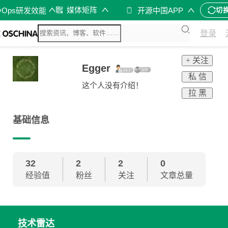
媒体矩阵
vOps研发效能
开源中国APP
切
登录
+ 关注
Egger
私 信
这个人没有介绍！
拉 黑
基础信息
32
2
2
0
经验值
粉丝
关注
文章总量
技术雷达