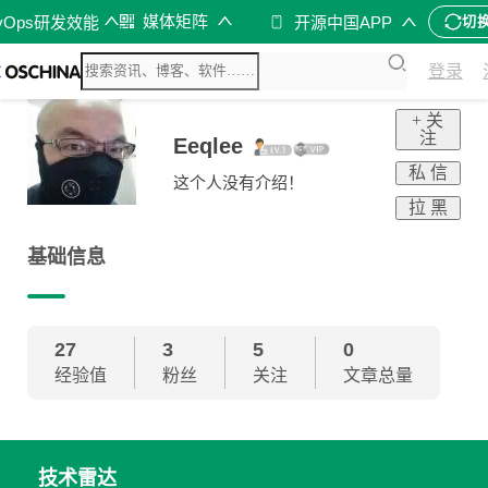
媒体矩阵
vOps研发效能
开源中国APP
切
登录
+ 关
注
Eeqlee
私 信
这个人没有介绍！
拉 黑
基础信息
27
3
5
0
经验值
粉丝
关注
文章总量
技术雷达