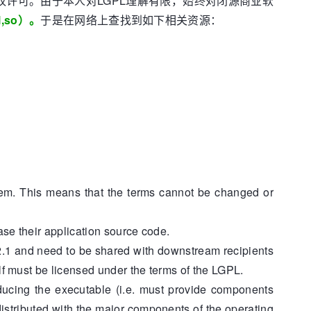
权许可。由于本人对LGPL理解有限，始终对闭源商业软
,so）。
于是在网络上查找到如下相关资源：
em. This means that the terms cannot be changed or
ase their application source code.
2.1 and need to be shared with downstream recipients
elf must be licensed under the terms of the LGPL.
ucing the executable (i.e. must provide components
distributed with the major components of the operating