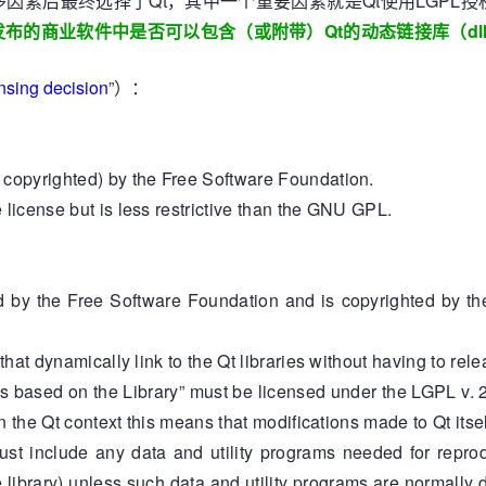
素后最终选择了Qt，其中一个重要因素就是Qt使用LGPL授
发布的商业软件中是否可以包含（或附带）Qt的动态链接库（dll
ensing decision
”）：
 copyrighted) by the Free Software Foundation.
 license but is less restrictive than the GNU GPL.
y the Free Software Foundation and is copyrighted by th
t dynamically link to the Qt libraries without having to rele
 based on the Library” must be licensed under the LGPL v. 
 In the Qt context this means that modifications made to Qt its
t include any data and utility programs needed for reprod
 library) unless such data and utility programs are normally 