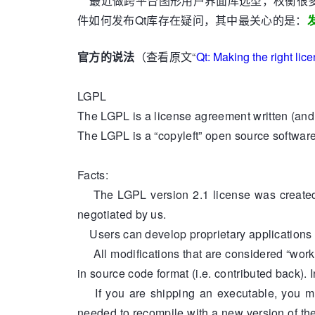
最近做跨平台图形用户界面库选型，权衡很多因
件如何发布Qt库存在疑问，其中最关心的是：
官方的说法
（查看原文“
Qt: Making the right lic
LGPL
The LGPL is a license agreement written (and
The LGPL is a “copyleft” open source software
Facts:
The LGPL version 2.1 license was created b
negotiated by us.
Users can develop proprietary applications tha
All modifications that are considered “works
in source code format (i.e. contributed back).
If you are shipping an executable, you mus
needed to recompile with a new version of the