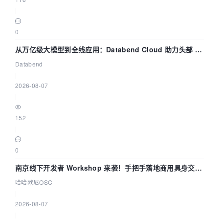
|
0
从万亿级大模型到全线应用：Databend Cloud 助力头部 AI
企业构建全链路 Trace 数据管道
Databend
|
2026-08-07
|
152
|
0
南京线下开发者 Workshop 来袭！手把手落地商用具身交互
智能 Agent 应用
哈哈欧尼OSC
|
2026-08-07
|