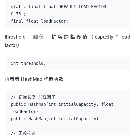
static final float DEFAULT_LOAD_FACTOR = 
0.75f;

final float loadFactor;
threshold，阈值，扩容的临界值（capacity * load
factor）
int threshold;
再看看 HashMap 构造函数
// 初始长度 加载因子

public HashMap(int initialCapacity, float 
loadFactor)

public HashMap(int initialCapacity)

// 无参构造
