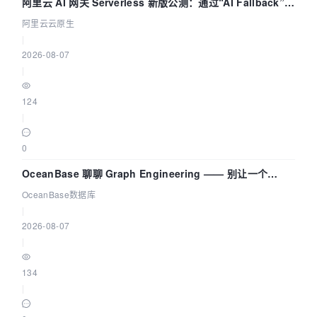
阿里云 AI 网关 Serverless 新版公测：通过“AI Fallback”与
拓扑可视化构建 AI 流量治理底座
阿里云云原生
|
2026-08-07
|
124
|
0
OceanBase 聊聊 Graph Engineering —— 别让一个
Agent 既当运动员又
OceanBase数据库
|
2026-08-07
|
134
|