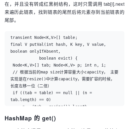
在，并且没有转成红黑树结构，这时只需调用 tab[i].next
来遍历此链表，找到链表的尾然后将元素存到当前链表的
尾部。
transient Node<K,V>[] table;

final V putVal(int hash, K key, V value, 
boolean onlyIfAbsent,

            boolean evict) {

 Node<K,V>[] tab; Node<K,V> p; int n, i;

 // 根据当前的map size计算容量大小capacity， 主要
实现是在resize()中计算capacity，需要扩容的时候， 
长度左移一位（二倍）

 if ((tab = table) == null || (n = 
tab.length) == 0)

     n = (tab = resize()).length;

 // 这里就是经常说的桶结构了， 看过HashMap介绍的都
HashMap 的 get()
知道它的内部有不同的桶, 这个桶实际上就是一个链表结构

 // 在这个地方， HashMap先判断key所属的桶是否存