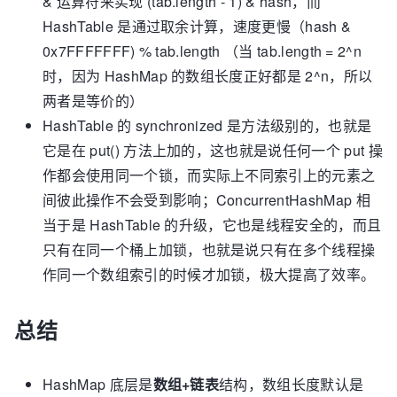
& 运算符来实现 (tab.length - 1) & hash，而
        hiTail = e;

HashTable 是通过取余计算，速度更慢（hash &
    }

0x7FFFFFFF) % tab.length （当 tab.length = 2^n
} while ((e = next) != null);

时，因为 HashMap 的数组长度正好都是 2^n，所以
if (loTail != null) {

    loTail.next = null;

两者是等价的）
    // 这部分的链表索引没有发生变化，将链表放到原索
HashTable 的 synchronized 是方法级别的，也就是
引上

它是在 put() 方法上加的，这也就是说任何一个 put 操
    newTab[j] = loHead;

作都会使用同一个锁，而实际上不同索引上的元素之
}

间彼此操作不会受到影响；ConcurrentHashMap 相
if (hiTail != null) {

当于是 HashTable 的升级，它也是线程安全的，而且
    hiTail.next = null;

    // 这部分的链表索引发生变化，将链表放到新索引上

只有在同一个桶上加锁，也就是说只有在多个线程操
    newTab[j + oldCap] = hiHead;

作同一个数组索引的时候才加锁，极大提高了效率。
}
总结
HashMap 底层是
数组+链表
结构，数组长度默认是