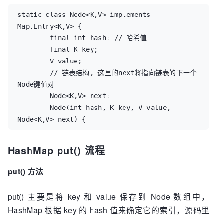
static class Node<K,V> implements 
Map.Entry<K,V> {

        final int hash; // 哈希值

        final K key;

        V value;

        // 链表结构, 这里的next将指向链表的下一个
Node键值对

        Node<K,V> next; 

        Node(int hash, K key, V value, 
Node<K,V> next) {

            ...

        }

HashMap put() 流程
        public final K getKey()        { 
return key; }

put() 方法
        public final V getValue()      { 
return value; }

put() 主要是将 key 和 value 保存到 Node 数组中，
    }
HashMap 根据 key 的 hash 值来确定它的索引，源码里