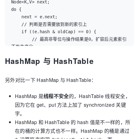
Node<K,V> next;

do {

    next = e.next;

    // 判断是否需要放到新的索引上

    if ((e.hash & oldCap) == 0) {

        // 最高非零位与操作结果是0，扩容后元素索引
不发生变化

        if (loTail == null)

HashMap 与 HashTable
            loHead = e;

        else

            loTail.next = e;

另外对比一下 HashMap 与 HashTable：
        loTail = e;

    }

HashMap 是
线程不安全
的，HashTable 线程安全，
    else {

因为它在 get、put 方法上加了 synchronized 关键
        // 需要将元素放到新的索引上

字。
        if (hiTail == null)

            hiHead = e;

HashMap 和 HashTable 的 hash 值是不一样的，所
        else

在的桶的计算方式也不一样。HashMap 的桶是通过
            hiTail.next = e;
