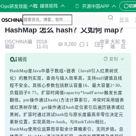
媒体矩阵
vOps研发效能
开源中国APP
切
登录
HashMap 怎么 hash？又如何 map？
OSCHINA编
2018-
收录
大前
专
8,260
1
辑部
11-01
于
端
区
复制
HashMap是Java中基于数组+链表（Java8引入红黑树优
化）的散列实现，查询与插入效率高，支持null键值且线
程不安全。其核心参数包括默认容量16、最大容量2^30、
负载因子0.75，扩容时阈值capacity*loadFactor触发长度
翻倍。put操作通过hash()方法计算索引，冲突时采用链表
或红黑树存储；get操作通过hash定位索引后遍历链表或红
黑树。扩容时通过测试hash位与原长度最高非零位决定元
素新位置，实现高效re-hash。与HashTable相比，
HashMap使用位运算而非取余计算桶索引，无同步锁。总