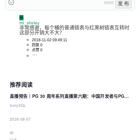
0/500
发 布
m
ml_shirley
非常感谢，每个桶的普通链表与红黑树链表互转时
这部分开销大不大？
2018-11-02 09:49:11
回复 0
点赞 0
推荐阅读
直播预告｜PG 30 周年系列直播第六期：中国开发者与PG内
核——我们改得动吗？我们贡献了什么？
IvorySQL
|
2026-08-07
|
118