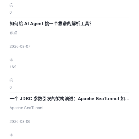
0
如何给 AI Agent 挑一个靠谱的解析工具？
颖欣
|
2026-08-07
|
169
|
0
一个 JDBC 参数引发的架构演进：Apache SeaTunnel 如何
解决数据同步中的“定时 Flush”难题
Apache SeaTunnel
|
2026-08-06
|