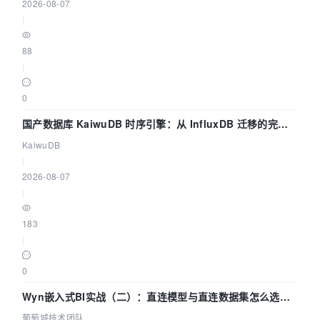
2026-08-07
|
88
|
0
国产数据库 KaiwuDB 时序引擎：从 InfluxDB 迁移的完整
技术路径
KaiwuDB
|
2026-08-07
|
183
|
0
Wyn嵌入式BI实战（二）：直连模型与直连数据集怎么选，
参数为什么不生效？| 葡萄城技术团队
葡萄城技术团队