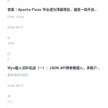
0
官宣｜Apache Fluss 毕业成为顶级项目，湖流一体开启
Agentic Lake 全面实时化时代
Flink_China
|
2026-08-07
|
1630
|
0
Wyn嵌入式BI实战（一）：JSON API带参数接入，多租户数
据源配置指南 | 葡萄城技术团队
葡萄城技术团队
|
2026-08-07
|
111
|