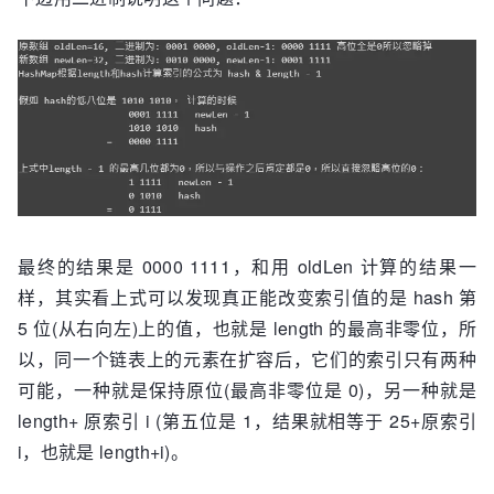
                   ((k = e.key) == key || 
     resize();

(key != null && key.equals(k))))

 afterNodeInsertion(evict);

                   return e;

 return null;

           } while ((e = e.next) != null);

}
       }

   }

   return null;

    }
最终的结果是 0000 1111，和用 oldLen 计算的结果一
样，其实看上式可以发现真正能改变索引值的是 hash 第
5 位(从右向左)上的值，也就是 length 的最高非零位，所
以，同一个链表上的元素在扩容后，它们的索引只有两种
可能，一种就是保持原位(最高非零位是 0)，另一种就是
length+ 原索引 i (第五位是 1，结果就相等于 25+原索引
i，也就是 length+i)。