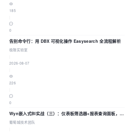
185
|
0
告别命令行：用 DBX 可视化操作 Easysearch 全流程解析
极限实验室
|
2026-08-07
|
226
|
0
Wyn嵌入式BI实战（三）：仪表板筛选器+报表查询面板，参
数联动全闭环
葡萄城技术团队
|