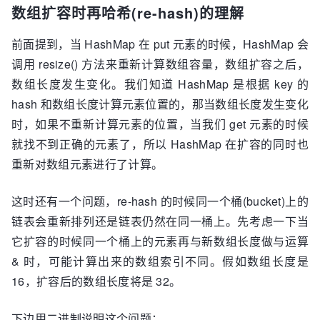
       // 先查询桶的第一个元素

!= null && key.equals(k))))

数组扩容时再哈希(re-hash)的理解
       if (first.hash == hash && // always 
                 break;

check first node

前面提到，当 HashMap 在 put 元素的时候，HashMap 会
             p = e;

           ((k = first.key) == key || (key != 
         }

调用 resize() 方法来重新计算数组容量，数组扩容之后，
null && key.equals(k))))

     }

数组长度发生变化。我们知道 HashMap 是根据 key 的
           return first;

     if (e != null) { // existing mapping for 
hash 和数组长度计算元素位置的，那当数组长度发生变化
       // 不是第一个元素

key

时，如果不重新计算元素的位置，当我们 get 元素的时候
       if ((e = first.next) != null) {

         V oldValue = e.value;

           // 如果是红黑树， 则用红黑树的方法查询

就找不到正确的元素了，所以 HashMap 在扩容的同时也
         if (!onlyIfAbsent || oldValue == 
           if (first instanceof TreeNode)

重新对数组元素进行了计算。
null)

               return 
             e.value = value;

((TreeNode<K,V>)first).getTreeNode(hash, 
         afterNodeAccess(e);

这时还有一个问题，re-hash 的时候同一个桶(bucket)上的
key);

         return oldValue;

链表会重新排列还是链表仍然在同一桶上。先考虑一下当
           // 不是红黑树， 遍历桶， 直到找到对应
     }

它扩容的时候同一个桶上的元素再与新数组长度做与运算
的key， 返回

 }

& 时，可能计算出来的数组索引不同。假如数组长度是
           do {

 ++modCount;

               // 1. 判断hash值是否相等； 2. 判
16，扩容后的数组长度将是 32。
 if (++size > threshold)

断key相等。 防止hash碰撞发生

     // put之后，如果元素个数大于当前的数组容量
               if (e.hash == hash &&

下边用二进制说明这个问题：
了，进行数组扩容
