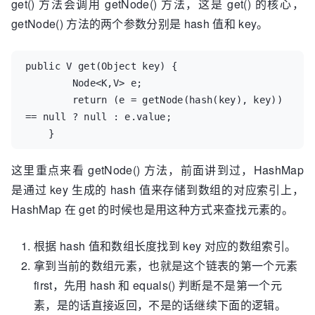
get() 方法会调用 getNode() 方法，这是 get() 的核心，
在。 (n - 1) & hash 相当于计算桶的序号， 根据桶序
getNode() 方法的两个参数分别是 hash 值和 key。
号来找到对应的桶

 // 这里的table 是HashMap的数组， 数组为空就新建
一个数组 newNode(hash, key, value, null)

public V get(Object key) {

 if ((p = tab[i = (n - 1) & hash]) == null)

        Node<K,V> e;

     tab[i] = newNode(hash, key, value, 
        return (e = getNode(hash(key), key)) 
null);

== null ? null : e.value;

 else {

    }
     //数组不为空， 先判断key是否存在， 存在 就覆
盖value

这里重点来看 getNode() 方法，前面讲到过，HashMap
     Node<K,V> e; K k;

是通过 key 生成的 hash 值来存储到数组的对应索引上，
     if (p.hash == hash &&

HashMap 在 get 的时候也是用这种方式来查找元素的。
         ((k = p.key) == key || (key != null 
&& key.equals(k))))

根据 hash 值和数组长度找到 key 对应的数组索引。
         e = p;

拿到当前的数组元素，也就是这个链表的第一个元素
     // 如果此链表是红黑树结构（TreeNode）

     else if (p instanceof TreeNode)

first，先用 hash 和 equals() 判断是不是第一个元
         e = 
素，是的话直接返回，不是的话继续下面的逻辑。