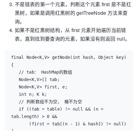
((TreeNode<K,V>)p).putTreeVal(this, tab, 
不是链表的第一个元素，判断这个元素 first 是不是红
hash, key, value);

黑树，如果是调用红黑树的 getTreeNode 方法来查
     else {

询。
         // 循环当前链表， 找出p.next为空的位置就
如果不是红黑树结构，从 first 元素开始遍历当前链
是链表的末端， 添加上

         for (int binCount = 0; ; ++binCount) 
表，直到找到要查询的元素，如果没有则返回 null。
{

             if ((e = p.next) == null) { 

final Node<K,V> getNode(int hash, Object key) 
                p.next = newNode(hash, key, 
{

value, null);

   // tab： HashMap的数组

                 // 这里会判断这个链表是否需要转
   Node<K,V>[] tab; 

换为红黑树链表

   Node<K,V> first, e; 

                 if (binCount >= 
   int n; K k;

TREEIFY_THRESHOLD - 1) // -1 for 1st

   // 判断数组不为空， 桶不为空

                     treeifyBin(tab, hash);

   if ((tab = table) != null && (n = 
                 break;

tab.length) > 0 &&

             }

       (first = tab[(n - 1) & hash]) != null) 
             if (e.hash == hash &&

{

                 ((k = e.key) == key || (key 