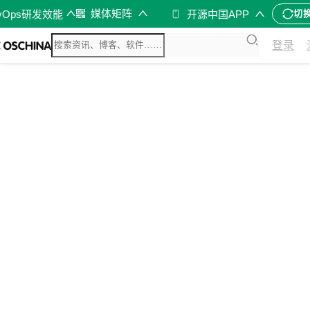
媒体矩阵
vOps研发效能
开源中国APP
切
登录