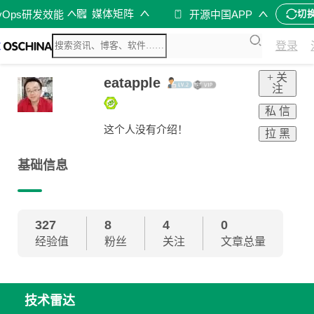
媒体矩阵
vOps研发效能
开源中国APP
切
登录
+ 关
eatapple
注
私 信
这个人没有介绍！
拉 黑
基础信息
327
8
4
0
经验值
粉丝
关注
文章总量
技术雷达