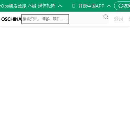
媒体矩阵
vOps研发效能
开源中国APP
切
登录