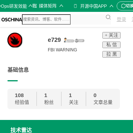
媒体矩阵
vOps研发效能
开源中国APP
切
登录
+ 关注
e729
私 信
FBI WARNING
拉 黑
基础信息
108
1
1
0
经验值
粉丝
关注
文章总量
技术雷达