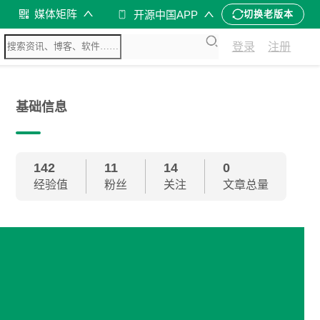
媒体矩阵
开源中国APP
切换老版本
登录
注册
基础信息
142
11
14
0
经验值
粉丝
关注
文章总量