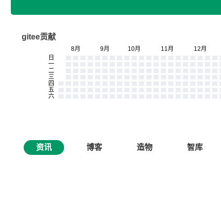
gitee贡献
资讯
博客
造物
智库