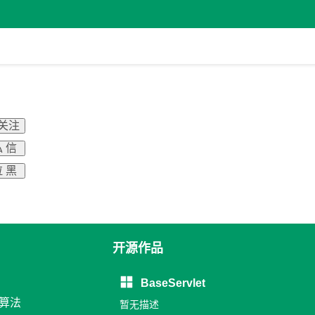
 关注
 信
 黑
开源作品
BaseServlet
和算法
暂无描述