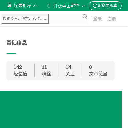
媒体矩阵
开源中国APP
切换老版本
登录
注册
基础信息
142
11
14
0
经验值
粉丝
关注
文章总量