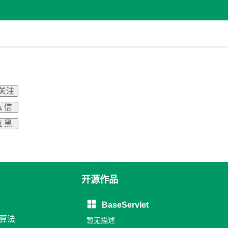
 关注
 信
 黑
开源作品
BaseServlet
和算法
暂无描述