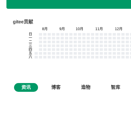
gitee贡献
资讯
博客
造物
智库