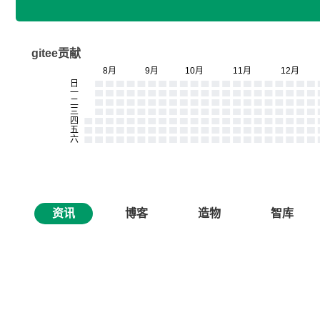
gitee贡献
资讯
博客
造物
智库