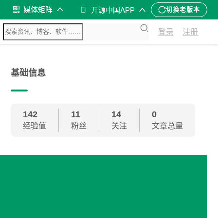
媒体矩阵
开源中国APP
切换老版本
登录
注册
基础信息
142
11
14
0
经验值
粉丝
关注
文章总量