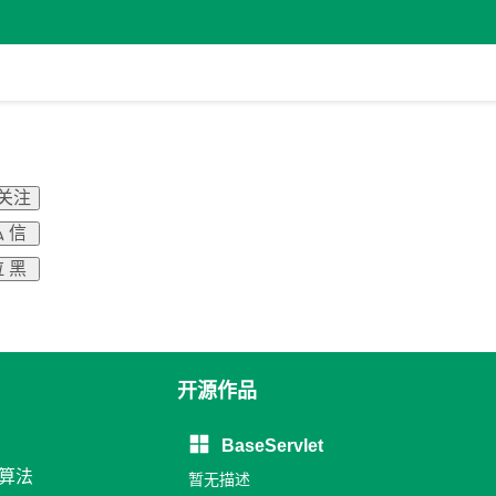
 关注
 信
 黑
开源作品
BaseServlet
和算法
暂无描述