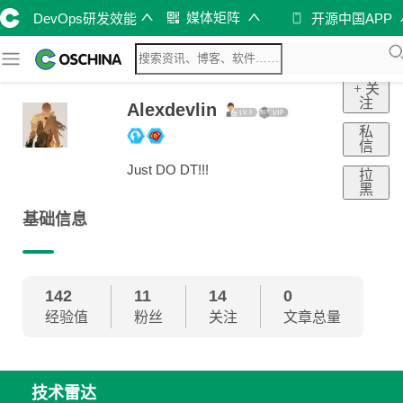
媒体矩阵
DevOps研发效能
开源中国APP
+ 关
注
Alexdevlin
私
信
Just DO DT!!!
拉
黑
基础信息
142
11
14
0
经验值
粉丝
关注
文章总量
技术雷达