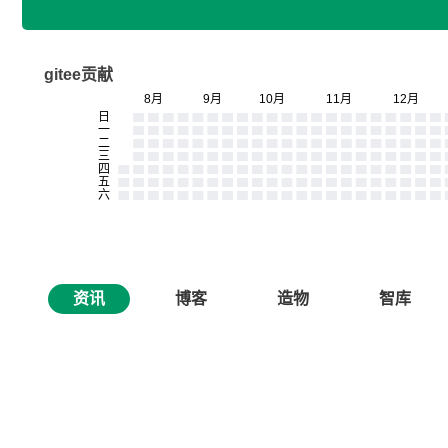
gitee贡献
资讯
博客
造物
智库