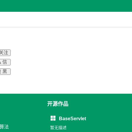
 关注
 信
 黑
开源作品
BaseServlet
和算法
暂无描述