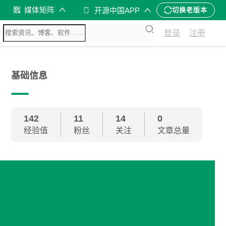
媒体矩阵
开源中国APP
切换老版本
登录
注册
基础信息
142
11
14
0
经验值
粉丝
关注
文章总量