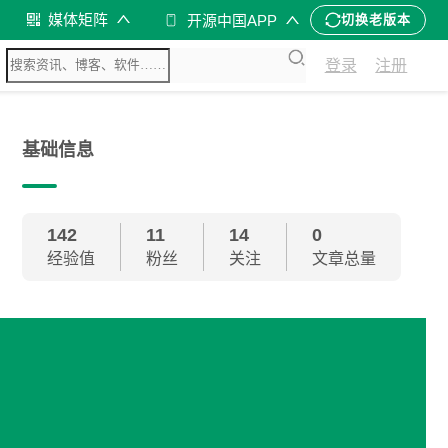
媒体矩阵
开源中国APP
切换老版本
登录
注册
基础信息
142
11
14
0
经验值
粉丝
关注
文章总量