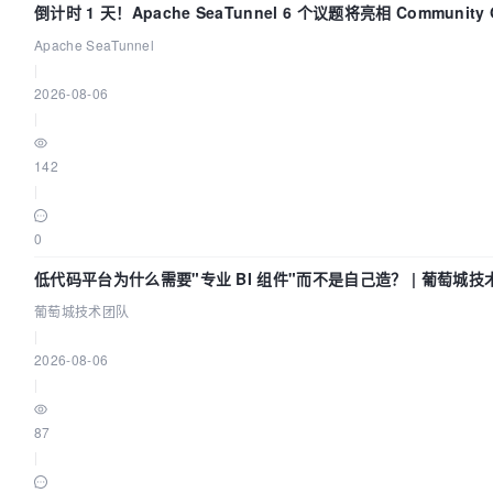
倒计时 1 天！Apache SeaTunnel 6 个议题将亮相 Community 
Code Asia 2026
Apache SeaTunnel
|
2026-08-06
|
142
|
0
低代码平台为什么需要"专业 BI 组件"而不是自己造？ | 葡萄城技
葡萄城技术团队
|
2026-08-06
|
87
|