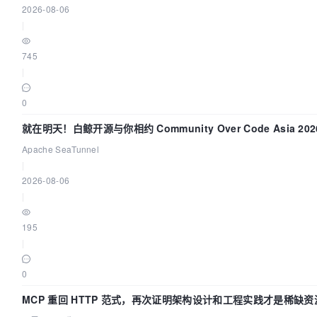
2026-08-06
|
745
|
0
就在明天！白鲸开源与你相约 Community Over Code Asia 20
演讲！
Apache SeaTunnel
|
2026-08-06
|
195
|
0
MCP 重回 HTTP 范式，再次证明架构设计和工程实践才是稀缺资