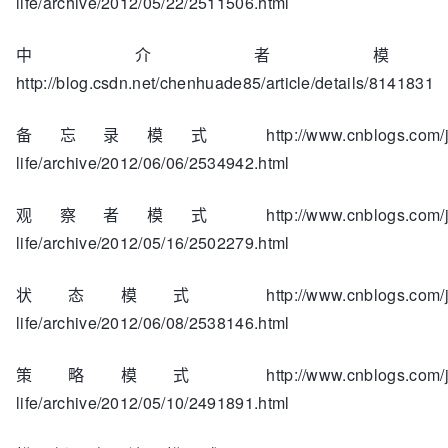
life/archive/2012/05/22/2511506.html
中介者模
http://blog.csdn.net/chenhuade85/article/details/8141831
备忘录模式 http://www.cnblogs.com/jav
life/archive/2012/06/06/2534942.html
观察者模式 http://www.cnblogs.com/jav
life/archive/2012/05/16/2502279.html
状态模式 http://www.cnblogs.com/jav
life/archive/2012/06/08/2538146.html
策略模式 http://www.cnblogs.com/jav
life/archive/2012/05/10/2491891.html