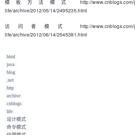
模板方法模式 http://www.cnblogs.com/jav
life/archive/2012/05/14/2495235.html
访问者模式 http://www.cnblogs.com/jav
life/archive/2012/06/14/2545381.html
html
java
blog
.net
http
archive
cnblogs
life
设计模式
命令模式
代理模式