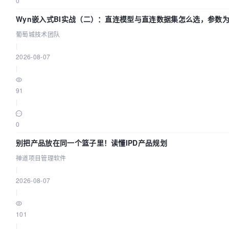
0
Wyn嵌入式BI实战（二）：直连模型与直连数据集怎么选，参数
生效？| 葡萄城技术团队
葡萄城技术团队
|
2026-08-07
|
91
|
0
别把产品放在同一个篮子里！读懂IPD产品规划
禅道项目管理软件
|
2026-08-07
|
101
|