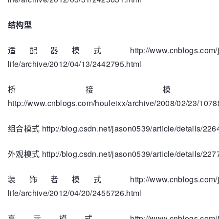
结构型
适配器模式 http://www.cnblogs.com/jav
life/archive/2012/04/13/2442795.html
桥接模
http://www.cnblogs.com/houleixx/archive/2008/02/23/1078
组合模式 http://blog.csdn.net/jason0539/article/details/22
外观模式 http://blog.csdn.net/jason0539/article/details/22
装饰者模式 http://www.cnblogs.com/jav
life/archive/2012/04/20/2455726.html
享元模式 http://www.cnblogs.com/jav