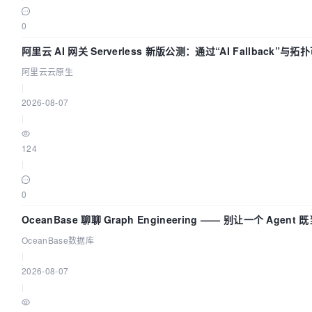
0
阿里云 AI 网关 Serverless 新版公测：通过“AI Fallback”与
构建 AI 流量治理底座
阿里云云原生
|
2026-08-07
|
124
|
0
OceanBase 聊聊 Graph Engineering —— 别让一个 Agent
员又
OceanBase数据库
|
2026-08-07
|