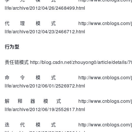
life/archive/2012/04/26/2468499.html
代理模式 http://www.cnblogs.com/jav
life/archive/2012/04/23/2466712.html
行为型
责任链模式 http://blog.csdn.net/zhouyong0/article/details/
命令模式 http://www.cnblogs.com/jav
life/archive/2012/06/01/2526972.html
解释器模式 http://www.cnblogs.com/jav
life/archive/2012/06/19/2552617.html
迭代模式 http://www.cnblogs.com/jav