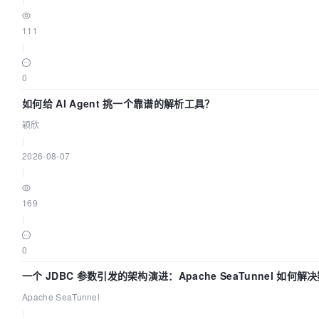
111
|
0
如何给 AI Agent 挑一个靠谱的解析工具？
颖欣
|
2026-08-07
|
169
|
0
一个 JDBC 参数引发的架构演进：Apache SeaTunnel 如何解
步中的“定时 Flush”难题
Apache SeaTunnel
|