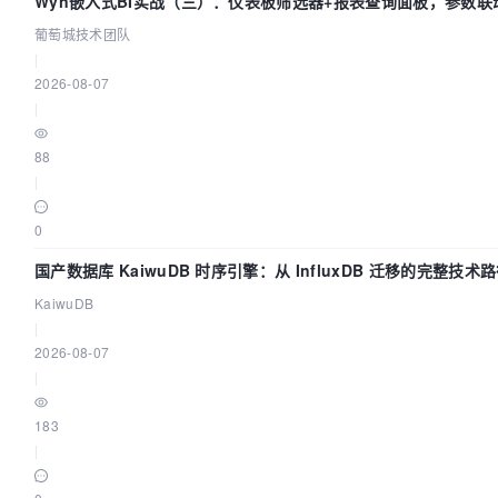
Wyn嵌入式BI实战（三）：仪表板筛选器+报表查询面板，参数联
环
葡萄城技术团队
|
2026-08-07
|
88
|
0
国产数据库 KaiwuDB 时序引擎：从 InfluxDB 迁移的完整技术
KaiwuDB
|
2026-08-07
|
183
|