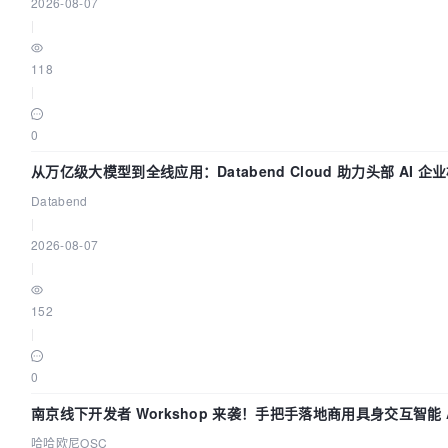
2026-08-07
|
118
|
0
从万亿级大模型到全线应用：Databend Cloud 助力头部 AI 企
链路 Trace 数据管道
Databend
|
2026-08-07
|
152
|
0
南京线下开发者 Workshop 来袭！手把手落地商用具身交互智能 A
应用
哈哈欧尼OSC