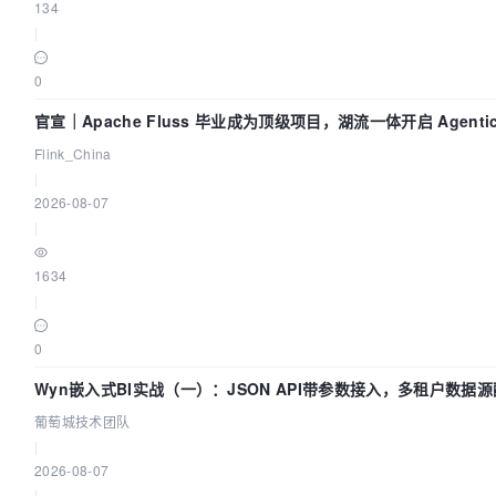
134
|
0
官宣｜Apache Fluss 毕业成为顶级项目，湖流一体开启 Agentic 
全面实时化时代
Flink_China
|
2026-08-07
|
1634
|
0
Wyn嵌入式BI实战（一）：JSON API带参数接入，多租户数据
南 | 葡萄城技术团队
葡萄城技术团队
|
2026-08-07
|