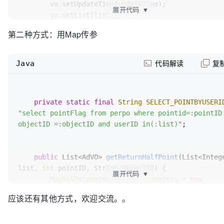
        vo.setUpdateTime(updateTime);

展开代码
▼
        vo.setList(list);

        SqlParameterSource ps=
new
第二种方式：用Map传参
BeanPropertySqlParameterSource
(vo);

final
 List<Sock> list= 
new
ArrayList
<Sock>(
Java
代码解读
复
this
.getNamedJdbcTemplate().query(GETGUESSPERSONSP, 
ps,
new
RowCallbackHandler
(){

private
static
final
String
SELECT_POINTBYUSERI
            [
@Override
]
"select pointFlag from perpo where pointid=:pointID 
(https:
//my.oschina.net/u/1162528)
objectID =:objectID and userID in(:list)"
;

public
void
processRow
(ResultSet rs)
th
SQLException {

Sock
vo
=
new
Sock
();

public
 List<AdVO> 
getReturnHalfPoint
(List<Intege
                vo.setDatenum(rs.getInt(
"datenum"
));
list, 
int
 pointID, String ObjectID)
 {

                list.add(vo);

展开代码
▼
MapSqlParameterSource
parameters
=
new
            }});

MapSqlParameterSource
();

return
 list;

应该还有其他方式，欢迎交流。。
        parameters.addValue(
"pointID"
, pointID);

        parameters.addValue(
"objectID"
, ObjectID);

        parameters.addValue(
"list"
, list);
