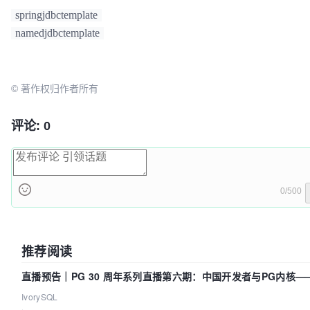
springjdbctemplate
        List<AdVO> listVO = 
namedjdbctemplate
this
.getNamedJdbcTemplate().query(SELECT_POINTBYUSER
parameters, 
new
RowMapper
<AdVO>() {

© 著作权归作者所有
            [
@Override
]
(https:
//my.oschina.net/u/1162528)
public
 AdVO 
mapRow
(ResultSet rs, 
int
 ro
评论: 0
throws
 SQLException {

AdVO
point
=
new
AdVO
();

point.setPointflag(rs.getString(
"pointFlag"
));

0/500
return
 point;

            }

        });

return
 listVO;

推荐阅读
直播预告｜PG 30 周年系列直播第六期：中国开发者与PG内核—
改得动吗？我们贡献了什么？
IvorySQL