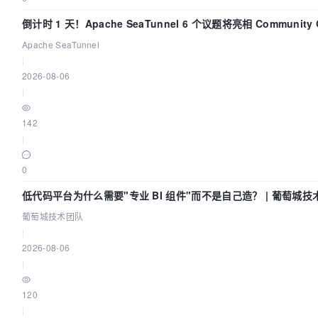
倒计时 1 天！Apache SeaTunnel 6 个议题将亮相 Community 
Code Asia 2026
Apache SeaTunnel
|
2026-08-06
|
142
|
0
低代码平台为什么需要"专业 BI 组件"而不是自己造？ | 葡萄城技
葡萄城技术团队
|
2026-08-06
|
120
|