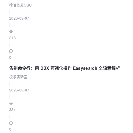
应用
哈哈欧尼OSC
|
2026-08-07
|
218
|
0
告别命令行：用 DBX 可视化操作 Easysearch 全流程解析
极限实验室
|
2026-08-07
|
334
|
0