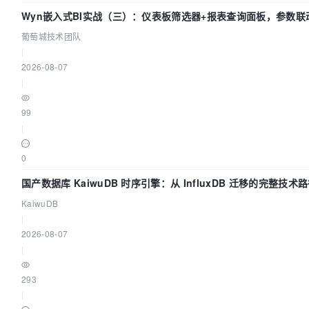
Wyn嵌入式BI实战（三）：仪表板筛选器+报表查询面板，参数联
环
葡萄城技术团队
|
2026-08-07
|
99
|
0
国产数据库 KaiwuDB 时序引擎：从 InfluxDB 迁移的完整技术
KaiwuDB
|
2026-08-07
|
293
|