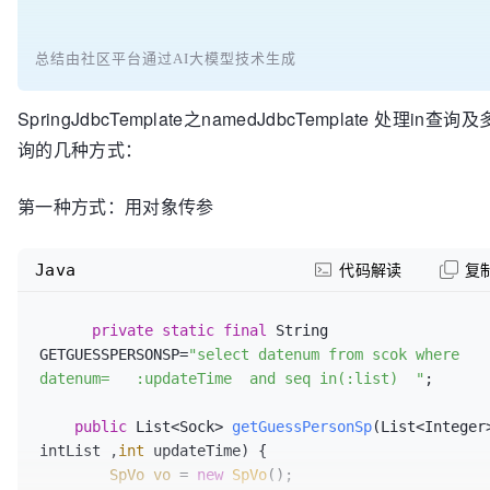
总结由社区平台通过AI大模型技术生成
SpringJdbcTemplate之namedJdbcTemplate 处理in查
询的几种方式：
第一种方式：用对象传参
Java
代码解读
复
private
static
final
 String 
GETGUESSPERSONSP=
"select datenum from scok where 
datenum=   :updateTime  and seq in(:list)  "
;

public
 List<Sock> 
getGuessPersonSp
(List<Integer>
intList ,
int
 updateTime)
 {

SpVo
vo
=
new
SpVo
();
