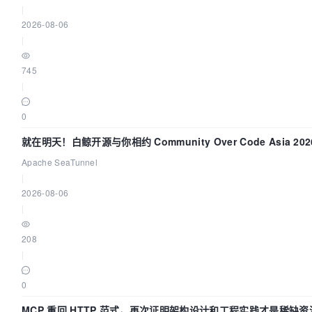
|
2026-08-06
|
745
|
0
就在明天！白鲸开源与你相约 Community Over Code Asia 20
演讲！
Apache SeaTunnel
|
2026-08-06
|
208
|
0
MCP 重回 HTTP 范式，再次证明架构设计和工程实践才是稀缺资