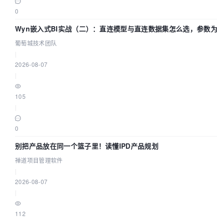
0
Wyn嵌入式BI实战（二）：直连模型与直连数据集怎么选，参数
不生效？| 葡萄城技术团队
葡萄城技术团队
|
2026-08-07
|
105
|
0
别把产品放在同一个篮子里！读懂IPD产品规划
禅道项目管理软件
|
2026-08-07
|
112