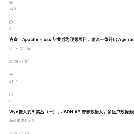
149
|
0
官宣｜Apache Fluss 毕业成为顶级项目，湖流一体开启 Agenti
Lake 全面实时化时代
Flink_China
|
2026-08-07
|
2141
|
0
Wyn嵌入式BI实战（一）：JSON API带参数接入，多租户数据
南 | 葡萄城技术团队
葡萄城技术团队
|
2026-08-07