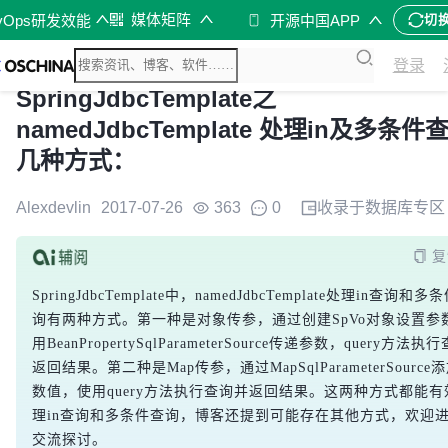
媒体矩阵
vOps研发效能
开源中国APP
切
登录
SpringJdbcTemplate之
namedJdbcTemplate 处理in及多条件
几种方式：
Alexdevlin
2017-07-26
363
0
收录于
数据库
专区
复
SpringJdbcTemplate中，namedJdbcTemplate处理in查询和多
询有两种方式。第一种是对象传参，通过创建SpVo对象设置参
用BeanPropertySqlParameterSource传递参数，query方法
返回结果。第二种是Map传参，通过MapSqlParameterSource
数值，使用query方法执行查询并返回结果。这两种方式都能有
理in查询和多条件查询，博客还提到可能存在其他方式，欢迎
交流探讨。