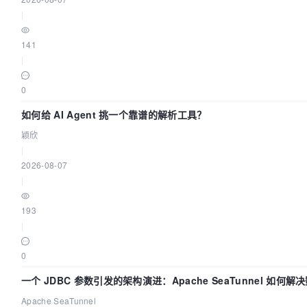
|
141
|
0
如何给 AI Agent 挑一个靠谱的解析工具？
颖欣
|
2026-08-07
|
193
|
0
一个 JDBC 参数引发的架构演进：Apache SeaTunnel 如何解
步中的“定时 Flush”难题
Apache SeaTunnel