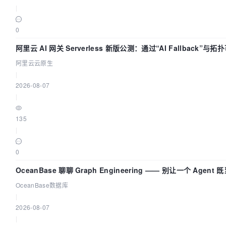
|
0
阿里云 AI 网关 Serverless 新版公测：通过“AI Fallback”与
构建 AI 流量治理底座
阿里云云原生
|
2026-08-07
|
135
|
0
OceanBase 聊聊 Graph Engineering —— 别让一个 Agent
员又
OceanBase数据库
|
2026-08-07
|