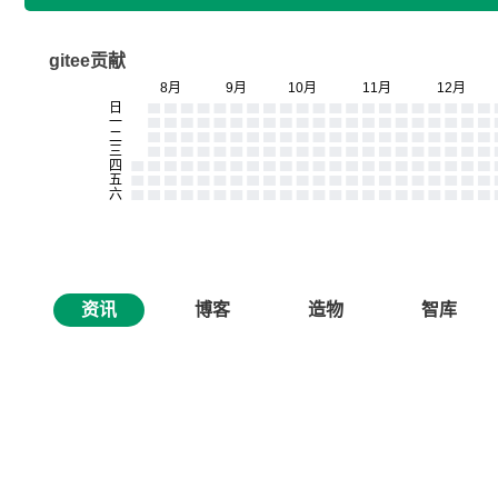
gitee贡献
资讯
博客
造物
智库