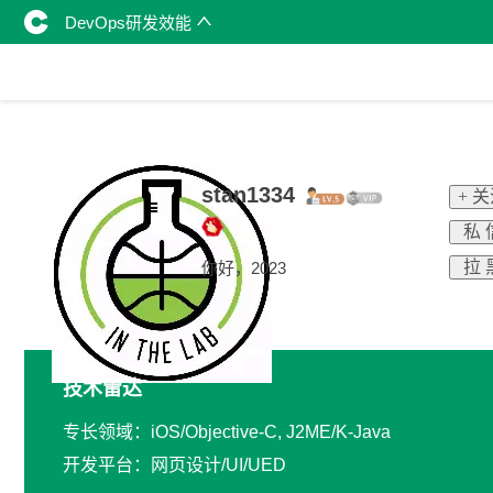
DevOps研发效能
stan1334
+ 
私 
拉 
你好，2023
技术雷达
专长领域：iOS/Objective-C, J2ME/K-Java
开发平台：网页设计/UI/UED