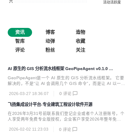
资讯
博客
造物
智库
动弹
收藏
评论
粉丝
关注
AI 原生的 GIS 分析流水线框架 GeoPipeAgent v0.1.0 发
布
GeoPipeAgent是一个 AI 原生的 GIS 分析流水线框架。 它要
解决的，不是“让 AI 会调用几个 GIS 命令”，而是让 AI 以一种
更现实、更稳定的方式参与 GIS 工作流。 现在的 AI，在相关
2026-03-27 18:36:07
0
评论
skill 的支持下，其实已经能根据自然语言描述，组织出一些 G
IS 分析步骤。单看这个能力，好像已经不需要额外再做一个框
飞扬集成设计平台-专业建筑工程设计软件开源
架了。但问题在于：能做，不等于适合直接落地到复杂 GIS
场景。 GIS 分析和一般文本任务不一样。它通常有几个特
在2026年3月31号前联系我们登记企业或者个人注册账号，个
点：流程长、步骤依赖强、可选GIS工具多，而且数据量大。
人享受两年免费专业版授权，企业客户享受2026年整年免费
如果完全依赖 AI 通过对话临时理解需求、拆解任务、选择工
企业版授权。 注册地址：上海启道软件股份有限公司 - 飞扬集
具，再一步步试出来，会遇到几个很现...
2026-02-02 11:23:03
0
评论
成设计系统 飞扬集成设计平台 平台简介 飞扬集成设计平台是