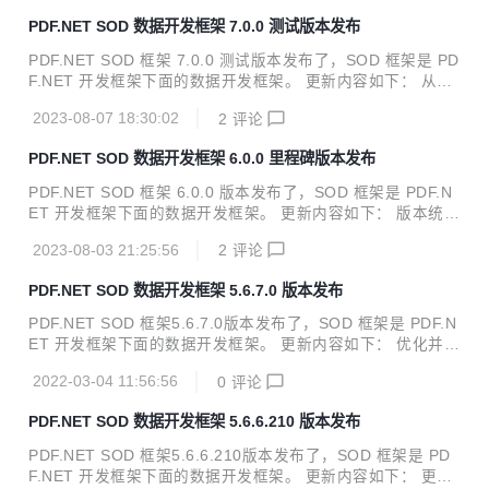
一个开源的建筑工程设计软件，目标是打造面向建筑设计行
PDF.NET SOD 数据开发框架 7.0.0 测试版本发布
业，融二维设计、三维设计、BIM设计、智能设计、协同设计
为一体的BIM正向设计支撑软件。 本项目源代码为 场地布置
PDF.NET SOD 框架 7.0.0 测试版本发布了，SOD 框架是 PD
二次开发插件示例源代码，并包含飞扬主体DLL 业务愿景 按
F.NET 开发框架下面的数据开发框架。 更新内容如下： 从7.x
照建筑工程设计的特点，对流行的xxxCAD系统进行功能裁
开始支持.netstandard 2.0，并以此为基础逐步支持.net6及以
剪，确保系统的简洁及稳定； 对所有核心代码开源，文件格式
2023-08-07 18:30:02
2
评论
上版本 该版本为测试版本，正式环境还是首选6.x版本，6.x版
开放，并兼容DWG/DXF格式...
本仅支持.net framework 2.0以上版本 源码及下载地址： gite
PDF.NET SOD 数据开发框架 6.0.0 里程碑版本发布
e：https://gitee.com/znlgis/sod github：https://github.co
m/znlgis/sod
PDF.NET SOD 框架 6.0.0 版本发布了，SOD 框架是 PDF.N
ET 开发框架下面的数据开发框架。 更新内容如下： 版本统一
升级到6.0.0 除五个核心库外都升级到.net48，相关数据库驱
2023-08-03 21:25:56
2
评论
动更新到最新版本 实现实体类共享元数据 源码及下载地址：
gitee：https://gitee.com/znlgis/sod github：https://github.c
PDF.NET SOD 数据开发框架 5.6.7.0 版本发布
om/znlgis/sod
PDF.NET SOD 框架5.6.7.0版本发布了，SOD 框架是 PDF.N
ET 开发框架下面的数据开发框架。 更新内容如下： 优化并更
新NUGET库 修复达梦数据库相关BUG 兼容支持人大金仓 源
2022-03-04 11:56:56
0
评论
码及下载地址： gitee：https://gitee.com/znlgis/sod githu
b：https://github.com/znlgis/sod
PDF.NET SOD 数据开发框架 5.6.6.210 版本发布
PDF.NET SOD 框架5.6.6.210版本发布了，SOD 框架是 PD
F.NET 开发框架下面的数据开发框架。 更新内容如下： 更新