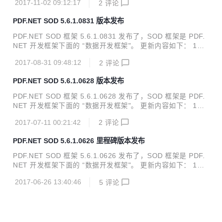
2017-11-02 09:12:17
2
评论
ET SQLite 支持code first功能 改进SQL日志的异步写入方
法，增加线程信息，并增加多线程日志写入测试代码 修复My
PDF.NET SOD 5.6.1.0831 版本发布
SQL重复检查数据库结构的问题 内存数据库导出数据时增加
导出批次号信息 源码及下载地址： 码云：https://gitee.com/z
PDF.NET SOD 框架 5.6.1.0831 发布了，SOD 框架是 PDF.
nlgis/sod github：https://github.com/znlgis/sod
NET 开发框架下面的 “数据开发框架"。 更新内容如下： 1、
增加SQLite的DbContext 2、NUGET更新到5.6.1.0831 3、O
2017-08-31 09:48:12
2
评论
QL增加Not Like比较 4、修复实例化DbContext对象在MySQ
L情况下多次检查数据库的问题 5、完善内存数据库数据导入
PDF.NET SOD 5.6.1.0628 版本发布
功能 6、内存数据库导入数据，使用快速插入法提高效率 7、
OQL1增加Computer 方法，用于处理字段复杂计算关系 源码
PDF.NET SOD 框架 5.6.1.0628 发布了，SOD 框架是 PDF.
及下载地址： 码云：https://git.oschina.net/dxzyx/SOD
NET 开发框架下面的 “数据开发框架"。 更新内容如下： 1、
更新NUGET更新方式，NUGET更新到5.6.1.0628 2、服务方
2017-07-11 00:21:42
2
评论
法支持返回Task<T> 类型 3、code first 支持生成decimal(30,
4)字段带4位小数位 4、修正查询DataSet的日志支持 5、去掉
PDF.NET SOD 5.6.1.0626 里程碑版本发布
Eazfuscator.NET相关信息 源码及下载地址： 码云：http://gi
t.oschina.net/dxzyx/SOD
PDF.NET SOD 框架 5.6.1.0626 发布了，SOD 框架是 PDF.
NET 开发框架下面的 “数据开发框架"。 更新内容如下： 1、
开放事务计数器属性访问并改进事务计数器的线程安全，改进
2017-06-26 13:40:46
5
评论
数据架构查询对事务过程的支持 2、修复上个班班引起的Orde
rBy 排序问题 3、OQL分页支持主键分页 4、改进WinForm M
VVM功能和日志记录功能 5、改进MVVM功能 6、增加 DbCo
ntext 增删改操作前后的事件 7、NUGET升级到5.6.1.0626
源码及下载地址： 码云：http://git.oschina.net/dxzyx/SOD