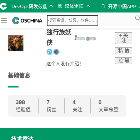
媒体矩阵
DevOps研发效能
开源中国APP
独行族妖
+ 关
注
侠
私 信
拉 黑
这个人没有介绍！
基础信息
398
7
4
0
经验值
粉丝
关注
文章总量
技术雷达