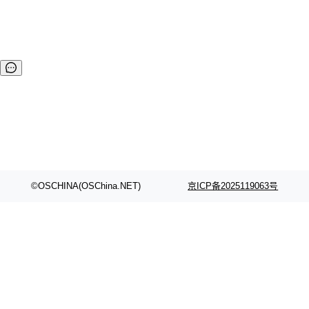
©OSCHINA(OSChina.NET)
京ICP备2025119063号