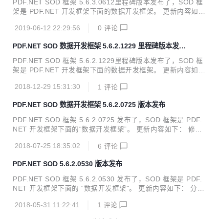
PDF.NET SOD 框架 5.6.3.0612里程碑版本发布了，SOD 框
架是 PDF.NET 开发框架下面的数据开发框架。 更新内容如
下： 升级优化了集成开发工具，全面开源所有组件 升级部分
2019-06-12 22:29:56
0
评论
项目的.Net Framework版本 修复了一些网友提出的BUG NU
GET包全面更新到官方最新版本 源码及下载地址： 码云：htt
PDF.NET SOD 数据开发框架 5.6.2.1229 里程碑版本发
ps://gitee.com/znlgis/sod github：https://github.com/znlgi
布，2018 最后一发
s/sod
PDF.NET SOD 框架 5.6.2.1229里程碑版本发布了，SOD 框
架是 PDF.NET 开发框架下面的数据开发框架。 更新内容如
下： SOD的SQL-MAP代码生成器开源，并且增加查询映射到
2018-12-29 15:31:30
1
评论
任意对象列表的功能 所有OtherProvider和PWMIS.OData.Cli
ent升级到.net 4.5.2，NUGET升级到最新版本 完善SQL-MA
PDF.NET SOD 数据开发框架 5.6.2.0725 版本发布
P测试 完善MSF的测试程序 集成开发工具升级支持到.net 4.6
订阅服务发生异常，客户端将关闭连接；修正闹铃服务示例 N
PDF.NET SOD 框架 5.6.2.0725 发布了，SOD 框架是 PDF.
UGET 升级到 5.6.2.1229 源码及下载地址： 码云：https://gi
NET 开发框架下面的“数据开发框架”。 更新内容如下： 修复
tee.com/znlgis/...
ODBC 参数化查询的 bug ORM 方式支持 Odbc 数据源 升级
2018-07-25 18:35:02
6
评论
SQLite 驱动，分布式数据复制示例采用 SQLite 事务日志序列
化支持 NBNull.Value 改进 OQL 分组查询时候延迟指定查询
PDF.NET SOD 5.6.2.0530 版本发布
字段的问题，并添加示例 解决有序 GUID 重复的问题 NUGE
T 升级到 5.6.2.0725 源码及下载地址： 码云：https://gitee.c
PDF.NET SOD 框架 5.6.2.0530 发布了，SOD 框架是 PDF.
om/znlgis/sod github：https://github.com/zn...
NET 开发框架下面的 “数据开发框架"。 更新内容如下： 分布
式ID支持通过配置设置 字符串条件查询增加安全限制，不能
2018-05-31 11:22:41
1
评论
输入超长的查询值。 改进DbContext的CheckDB方法，解决
在使用事务日志的时候出现连接字符串无法修改的问题 AdoH