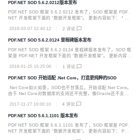
PDF.NET SOD 5.6.2.0212版本发布
elper对象增加是否开启命令管道功能的属性 事务日志执行复
制前增加执行标记判断 事务日志支持日志主题并且支持日志分
PDF.NET SOD 框架 5.6.2.0212 发布了，SOD 框架是 PDF.
表 解决DbContext在使用不同的连接字符串初始化或者使用同
NET 开发框架下面的 “数据开发框架"。 更新内容如下： * OQ
一个连接字符串实例化不同的DbContext对象的时候，对定义
L分页查询如果所查询的页码大于最大可用页数，返回空记录 *
的表创建检查的清单问题，之前...
2018-03-07 22:40:12
2
评论
事务日志支持记录超过4000字符的SQL语句，并且增加记录S
QL语句的类型 * 为数据访问对象增加上下文对象，用于支持
PDF.NET SOD 5.6.2.0124 里程碑版本发布
应用层事务日志获取操作的表名称 * 查询命令处理器接口增加
命令执行类型的处理，升级框架全部相关程序集版本到5.6.2.0
PDF.NET SOD 框架 5.6.2.0124 里程碑版本发布了，SOD 框
212 * 增加事务日志的使用例子 * 增加事务日志处理器 * NUG
架是 PDF.NET 开发框架下面的 “数据开发框架"。 更新内容如
ET升级到5.6.2.0212 源码及下载地址： 码云：https://gite...
下： 1、NUGET升级到5.6.2.0124 2、如果没有配置任何日
2018-01-25 15:25:06
1
评论
志记录参数，默认情况下会将查询出错的日志记录在 C:\Progr
amData\SODLog 目录 3、更新程序集的文件版本 4、在回滚
PDF.NET SOD 开始适配 .Net Core，打造更纯粹的SOD
事务的时候增加异常处理 5、恢复只要执行出错就会记录错误
日志的功能 6、客户端代理支持监听服务关闭事件 7、解决分
.Net Core如火如荼，SOD也不甘落后，开始适配.Net Core。
布式事件的并发推送问题；订阅模式支持Actor编程模型 8、
由于.Net Core对数据库的支持还不完整，像Oracle还不支持.
内存数据库导出数据增加从数据库获取导出批次号功能 9、使
Net Core，所以，要使用全功能的SOD还是推荐大家使用.Net
用线程安全集合保存...
2017-11-27 10:00:10
4
评论
Framework版本的，.Net Framework版本的SOD对mono可
以完美支持，同样满足跨平台的需要。 目前.Net Core版本的
PDF.NET SOD 5.6.1.1101 版本发布
SOD还处于实验和适配阶段，不推荐大家在正式项目中使用。
源码及下载地址： 码云：https://gitee.com/znlgis/sod-core
PDF.NET SOD 框架 5.6.1.1101 发布了，SOD 框架是 PDF.
github：https://github.com/znlgis/sod-core
NET 开发框架下面的 “数据开发框架"。 更新内容如下： PDF.
NET SOD正式从Codeplex迁移到GitHub和码云！ 更新NUG